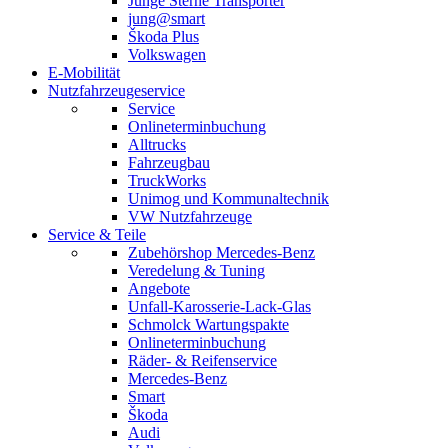
Junge Sterne Transporter
jung@smart
Škoda Plus
Volkswagen
E-Mobilität
Nutzfahrzeugeservice
Service
Onlineterminbuchung
Alltrucks
Fahrzeugbau
TruckWorks
Unimog und Kommunaltechnik
VW Nutzfahrzeuge
Service & Teile
Zubehörshop Mercedes-Benz
Veredelung & Tuning
Angebote
Unfall-Karosserie-Lack-Glas
Schmolck Wartungspakte
Onlineterminbuchung
Räder- & Reifenservice
Mercedes-Benz
Smart
Škoda
Audi