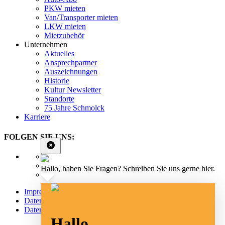
PKW mieten
Van/Transporter mieten
LKW mieten
Mietzubehör
Unternehmen
Aktuelles
Ansprechpartner
Auszeichnungen
Historie
Kultur Newsletter
Standorte
75 Jahre Schmolck
Karriere
FOLGEN SIE UNS:
Hallo, haben Sie Fragen? Schreiben Sie uns gerne hier.
Impressum
Datenschutz
Datenschutz Social Media
Hallo