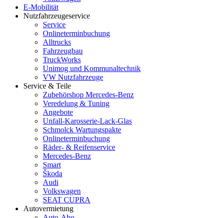
E-Mobilität
Nutzfahrzeugeservice
Service
Onlineterminbuchung
Alltrucks
Fahrzeugbau
TruckWorks
Unimog und Kommunaltechnik
VW Nutzfahrzeuge
Service & Teile
Zubehörshop Mercedes-Benz
Veredelung & Tuning
Angebote
Unfall-Karosserie-Lack-Glas
Schmolck Wartungspakte
Onlineterminbuchung
Räder- & Reifenservice
Mercedes-Benz
Smart
Škoda
Audi
Volkswagen
SEAT CUPRA
Autovermietung
Auto-Abo