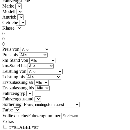
Fahrzeugsuche
Marke
Modell
Antrieb
Getriebe
Klasse
0
0
0
Preis von
Preis bis
km-Stand von
km-Stand bis
Leistung von
Leistung bis
Erstzulassung ab
Erstzulassung bis
Fahrzeugtyp
Fahrzeugzustand
Sortierung
Farbe
Volltextsuche/Fahrzeugnummer
Extras
###LABEL###