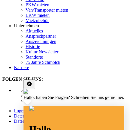
PKW mieten
Van/Transporter mieten
LKW mieten
Mietzubehör
Unternehmen
Aktuelles
Ansprechpartner
Auszeichnungen
Historie
Kultur Newsletter
Standorte
75 Jahre Schmolck
Karriere
FOLGEN SIE UNS:
Hallo, haben Sie Fragen? Schreiben Sie uns gerne hier.
Impressum
Datenschutz
Datenschutz Social Media
Hallo