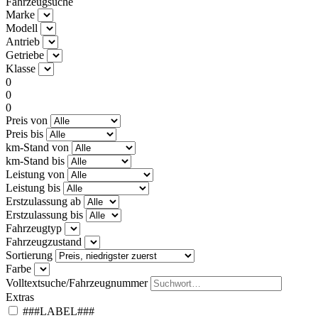
Fahrzeugsuche
Marke
Modell
Antrieb
Getriebe
Klasse
0
0
0
Preis von
Preis bis
km-Stand von
km-Stand bis
Leistung von
Leistung bis
Erstzulassung ab
Erstzulassung bis
Fahrzeugtyp
Fahrzeugzustand
Sortierung
Farbe
Volltextsuche/Fahrzeugnummer
Extras
###LABEL###