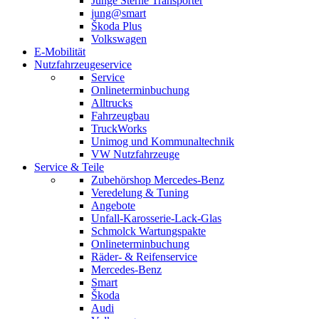
Junge Sterne Transporter
jung@smart
Škoda Plus
Volkswagen
E-Mobilität
Nutzfahrzeugeservice
Service
Onlineterminbuchung
Alltrucks
Fahrzeugbau
TruckWorks
Unimog und Kommunaltechnik
VW Nutzfahrzeuge
Service & Teile
Zubehörshop Mercedes-Benz
Veredelung & Tuning
Angebote
Unfall-Karosserie-Lack-Glas
Schmolck Wartungspakte
Onlineterminbuchung
Räder- & Reifenservice
Mercedes-Benz
Smart
Škoda
Audi