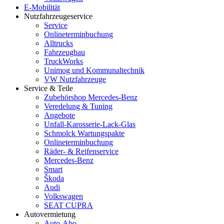
E-Mobilität
Nutzfahrzeugeservice
Service
Onlineterminbuchung
Alltrucks
Fahrzeugbau
TruckWorks
Unimog und Kommunaltechnik
VW Nutzfahrzeuge
Service & Teile
Zubehörshop Mercedes-Benz
Veredelung & Tuning
Angebote
Unfall-Karosserie-Lack-Glas
Schmolck Wartungspakte
Onlineterminbuchung
Räder- & Reifenservice
Mercedes-Benz
Smart
Škoda
Audi
Volkswagen
SEAT CUPRA
Autovermietung
Auto-Abo