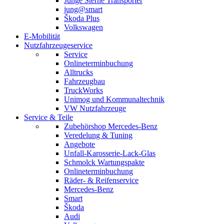
Junge Sterne Transporter
jung@smart
Škoda Plus
Volkswagen
E-Mobilität
Nutzfahrzeugeservice
Service
Onlineterminbuchung
Alltrucks
Fahrzeugbau
TruckWorks
Unimog und Kommunaltechnik
VW Nutzfahrzeuge
Service & Teile
Zubehörshop Mercedes-Benz
Veredelung & Tuning
Angebote
Unfall-Karosserie-Lack-Glas
Schmolck Wartungspakte
Onlineterminbuchung
Räder- & Reifenservice
Mercedes-Benz
Smart
Škoda
Audi