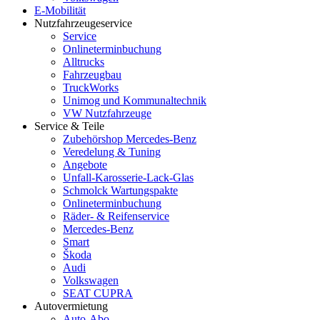
E-Mobilität
Nutzfahrzeugeservice
Service
Onlineterminbuchung
Alltrucks
Fahrzeugbau
TruckWorks
Unimog und Kommunaltechnik
VW Nutzfahrzeuge
Service & Teile
Zubehörshop Mercedes-Benz
Veredelung & Tuning
Angebote
Unfall-Karosserie-Lack-Glas
Schmolck Wartungspakte
Onlineterminbuchung
Räder- & Reifenservice
Mercedes-Benz
Smart
Škoda
Audi
Volkswagen
SEAT CUPRA
Autovermietung
Auto-Abo