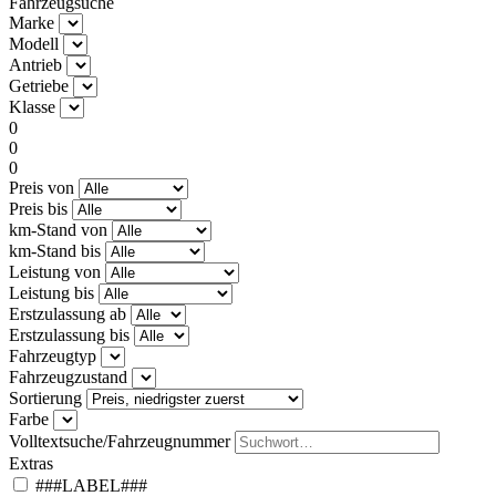
Fahrzeugsuche
Marke
Modell
Antrieb
Getriebe
Klasse
0
0
0
Preis von
Preis bis
km-Stand von
km-Stand bis
Leistung von
Leistung bis
Erstzulassung ab
Erstzulassung bis
Fahrzeugtyp
Fahrzeugzustand
Sortierung
Farbe
Volltextsuche/Fahrzeugnummer
Extras
###LABEL###