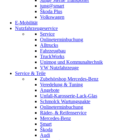
Junge Sterne Transporter
jung@smart
Škoda Plus
Volkswagen
E-Mobilität
Nutzfahrzeugeservice
Service
Onlineterminbuchung
Alltrucks
Fahrzeugbau
TruckWorks
Unimog und Kommunaltechnik
VW Nutzfahrzeuge
Service & Teile
Zubehörshop Mercedes-Benz
Veredelung & Tuning
Angebote
Unfall-Karosserie-Lack-Glas
Schmolck Wartungspakte
Onlineterminbuchung
Räder- & Reifenservice
Mercedes-Benz
Smart
Škoda
Audi