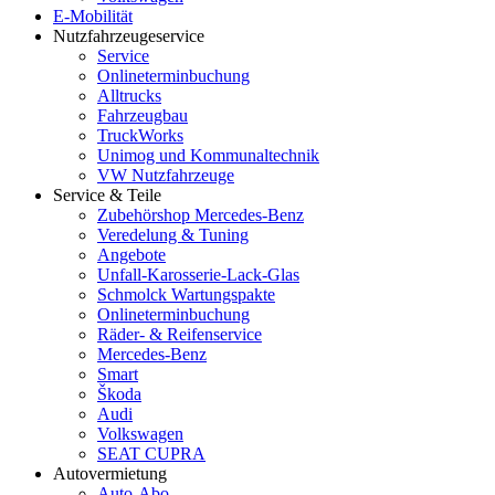
E-Mobilität
Nutzfahrzeugeservice
Service
Onlineterminbuchung
Alltrucks
Fahrzeugbau
TruckWorks
Unimog und Kommunaltechnik
VW Nutzfahrzeuge
Service & Teile
Zubehörshop Mercedes-Benz
Veredelung & Tuning
Angebote
Unfall-Karosserie-Lack-Glas
Schmolck Wartungspakte
Onlineterminbuchung
Räder- & Reifenservice
Mercedes-Benz
Smart
Škoda
Audi
Volkswagen
SEAT CUPRA
Autovermietung
Auto-Abo