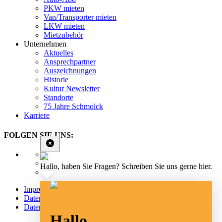
PKW mieten
Van/Transporter mieten
LKW mieten
Mietzubehör
Unternehmen
Aktuelles
Ansprechpartner
Auszeichnungen
Historie
Kultur Newsletter
Standorte
75 Jahre Schmolck
Karriere
FOLGEN SIE UNS:
Hallo, haben Sie Fragen? Schreiben Sie uns gerne hier.
Impressum
Datenschutz
Datenschutz Social Media
Hallo