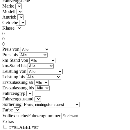
Fahrzeugsuche
Marke
Modell
Antrieb
Getriebe
Klasse
0
0
0
Preis von
Preis bis
km-Stand von
km-Stand bis
Leistung von
Leistung bis
Erstzulassung ab
Erstzulassung bis
Fahrzeugtyp
Fahrzeugzustand
Sortierung
Farbe
Volltextsuche/Fahrzeugnummer
Extras
###LABEL###