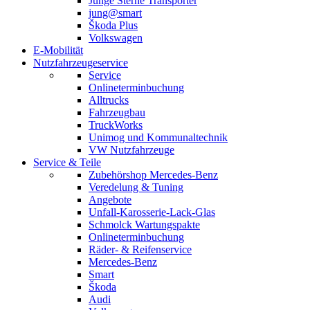
Junge Sterne Transporter
jung@smart
Škoda Plus
Volkswagen
E-Mobilität
Nutzfahrzeugeservice
Service
Onlineterminbuchung
Alltrucks
Fahrzeugbau
TruckWorks
Unimog und Kommunaltechnik
VW Nutzfahrzeuge
Service & Teile
Zubehörshop Mercedes-Benz
Veredelung & Tuning
Angebote
Unfall-Karosserie-Lack-Glas
Schmolck Wartungspakte
Onlineterminbuchung
Räder- & Reifenservice
Mercedes-Benz
Smart
Škoda
Audi