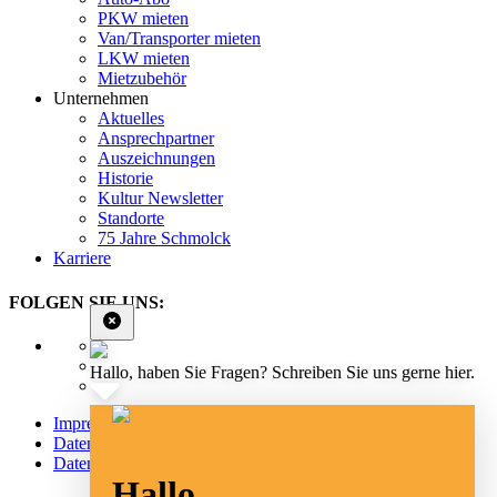
PKW mieten
Van/Transporter mieten
LKW mieten
Mietzubehör
Unternehmen
Aktuelles
Ansprechpartner
Auszeichnungen
Historie
Kultur Newsletter
Standorte
75 Jahre Schmolck
Karriere
FOLGEN SIE UNS:
Hallo, haben Sie Fragen? Schreiben Sie uns gerne hier.
Impressum
Datenschutz
Datenschutz Social Media
Hallo