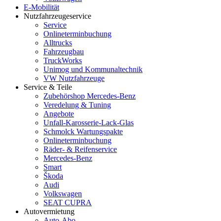
E-Mobilität
Nutzfahrzeugeservice
Service
Onlineterminbuchung
Alltrucks
Fahrzeugbau
TruckWorks
Unimog und Kommunaltechnik
VW Nutzfahrzeuge
Service & Teile
Zubehörshop Mercedes-Benz
Veredelung & Tuning
Angebote
Unfall-Karosserie-Lack-Glas
Schmolck Wartungspakte
Onlineterminbuchung
Räder- & Reifenservice
Mercedes-Benz
Smart
Škoda
Audi
Volkswagen
SEAT CUPRA
Autovermietung
Auto-Abo