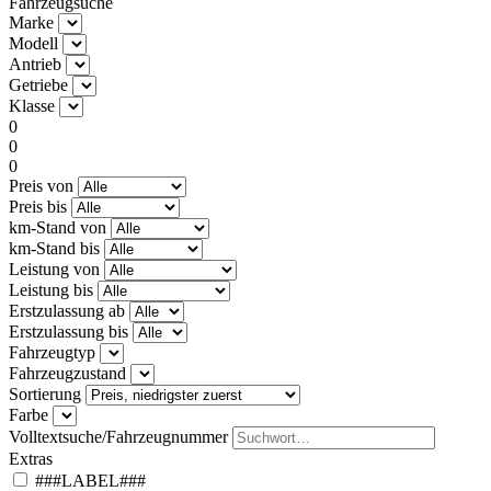
Fahrzeugsuche
Marke
Modell
Antrieb
Getriebe
Klasse
0
0
0
Preis von
Preis bis
km-Stand von
km-Stand bis
Leistung von
Leistung bis
Erstzulassung ab
Erstzulassung bis
Fahrzeugtyp
Fahrzeugzustand
Sortierung
Farbe
Volltextsuche/Fahrzeugnummer
Extras
###LABEL###