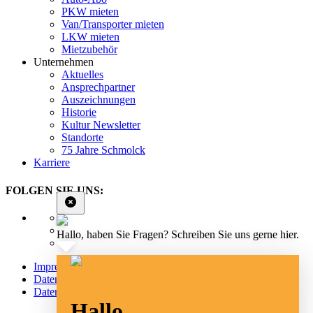
PKW mieten
Van/Transporter mieten
LKW mieten
Mietzubehör
Unternehmen
Aktuelles
Ansprechpartner
Auszeichnungen
Historie
Kultur Newsletter
Standorte
75 Jahre Schmolck
Karriere
FOLGEN SIE UNS:
Hallo, haben Sie Fragen? Schreiben Sie uns gerne hier.
Impressum
Datenschutz
Datenschutz Social Media
Hallo