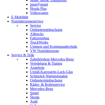
Junge Sterne Transporter
jung@smart
Škoda Plus
Volkswagen
E-Mobilität
Nutzfahrzeugeservice
Service
Onlineterminbuchung
Alltrucks
Fahrzeugbau
TruckWorks
Unimog und Kommunaltechnik
VW Nutzfahrzeuge
Service & Teile
Zubehörshop Mercedes-Benz
Veredelung & Tuning
Angebote
Unfall-Karosserie-Lack-Glas
Schmolck Wartungspakte
Onlineterminbuchung
Räder- & Reifenservice
Mercedes-Benz
Smart
Škoda
Audi