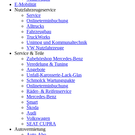
E-Mobilität
Nutzfahrzeugeservice
Service
Onlineterminbuchung
Alltrucks
Fahrzeugbau
TruckWorks
Unimog und Kommunaltechnik
VW Nutzfahrzeuge
Service & Teile
Zubehörshop Mercedes-Benz
Veredelung & Tuning
Angebote
Unfall-Karosserie-Lack-Glas
Schmolck Wartungspakte
Onlineterminbuchung
Räder- & Reifenservice
Mercedes-Benz
Smart
Škoda
Audi
Volkswagen
SEAT CUPRA
Autovermietung
Auto-Abo