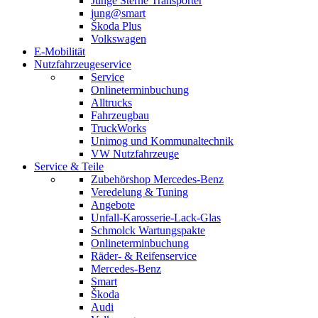
Junge Sterne Transporter
jung@smart
Škoda Plus
Volkswagen
E-Mobilität
Nutzfahrzeugeservice
Service
Onlineterminbuchung
Alltrucks
Fahrzeugbau
TruckWorks
Unimog und Kommunaltechnik
VW Nutzfahrzeuge
Service & Teile
Zubehörshop Mercedes-Benz
Veredelung & Tuning
Angebote
Unfall-Karosserie-Lack-Glas
Schmolck Wartungspakte
Onlineterminbuchung
Räder- & Reifenservice
Mercedes-Benz
Smart
Škoda
Audi