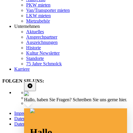
PKW mieten
Van/Transporter mieten
LKW mieten
Mietzubehör
Unternehmen
Aktuelles
Ansprechpartner
Auszeichnungen
Historie
Kultur Newsletter
Standorte
75 Jahre Schmolck
Karriere
FOLGEN SIE UNS:
Hallo, haben Sie Fragen? Schreiben Sie uns gerne hier.
Impressum
Datenschutz
Datenschutz Social Media
Hallo