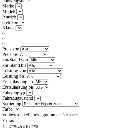
Fahrzeugsuche
Marke
Modell
Antrieb
Getriebe
Klasse
0
0
0
Preis von
Preis bis
km-Stand von
km-Stand bis
Leistung von
Leistung bis
Erstzulassung ab
Erstzulassung bis
Fahrzeugtyp
Fahrzeugzustand
Sortierung
Farbe
Volltextsuche/Fahrzeugnummer
Extras
###LABEL###