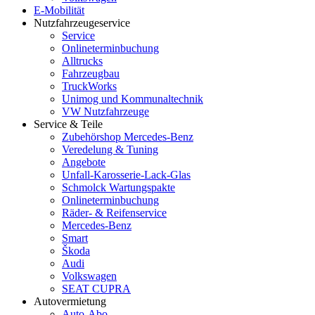
E-Mobilität
Nutzfahrzeugeservice
Service
Onlineterminbuchung
Alltrucks
Fahrzeugbau
TruckWorks
Unimog und Kommunaltechnik
VW Nutzfahrzeuge
Service & Teile
Zubehörshop Mercedes-Benz
Veredelung & Tuning
Angebote
Unfall-Karosserie-Lack-Glas
Schmolck Wartungspakte
Onlineterminbuchung
Räder- & Reifenservice
Mercedes-Benz
Smart
Škoda
Audi
Volkswagen
SEAT CUPRA
Autovermietung
Auto-Abo