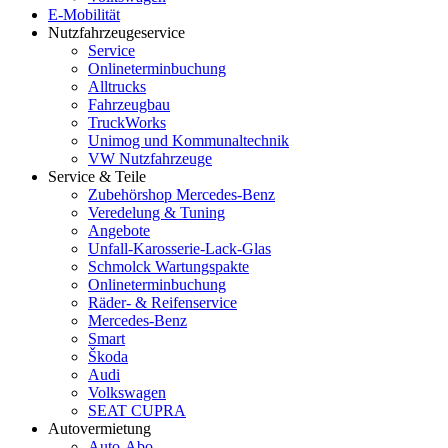
E-Mobilität
Nutzfahrzeugeservice
Service
Onlineterminbuchung
Alltrucks
Fahrzeugbau
TruckWorks
Unimog und Kommunaltechnik
VW Nutzfahrzeuge
Service & Teile
Zubehörshop Mercedes-Benz
Veredelung & Tuning
Angebote
Unfall-Karosserie-Lack-Glas
Schmolck Wartungspakte
Onlineterminbuchung
Räder- & Reifenservice
Mercedes-Benz
Smart
Škoda
Audi
Volkswagen
SEAT CUPRA
Autovermietung
Auto-Abo