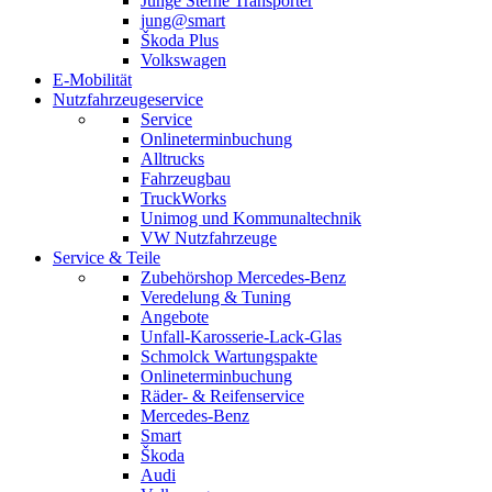
Junge Sterne Transporter
jung@smart
Škoda Plus
Volkswagen
E-Mobilität
Nutzfahrzeugeservice
Service
Onlineterminbuchung
Alltrucks
Fahrzeugbau
TruckWorks
Unimog und Kommunaltechnik
VW Nutzfahrzeuge
Service & Teile
Zubehörshop Mercedes-Benz
Veredelung & Tuning
Angebote
Unfall-Karosserie-Lack-Glas
Schmolck Wartungspakte
Onlineterminbuchung
Räder- & Reifenservice
Mercedes-Benz
Smart
Škoda
Audi