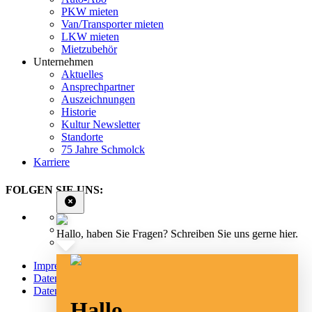
PKW mieten
Van/Transporter mieten
LKW mieten
Mietzubehör
Unternehmen
Aktuelles
Ansprechpartner
Auszeichnungen
Historie
Kultur Newsletter
Standorte
75 Jahre Schmolck
Karriere
FOLGEN SIE UNS:
Hallo, haben Sie Fragen? Schreiben Sie uns gerne hier.
Impressum
Datenschutz
Datenschutz Social Media
Hallo