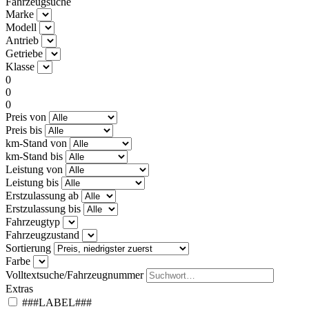
Fahrzeugsuche
Marke
Modell
Antrieb
Getriebe
Klasse
0
0
0
Preis von
Preis bis
km-Stand von
km-Stand bis
Leistung von
Leistung bis
Erstzulassung ab
Erstzulassung bis
Fahrzeugtyp
Fahrzeugzustand
Sortierung
Farbe
Volltextsuche/Fahrzeugnummer
Extras
###LABEL###