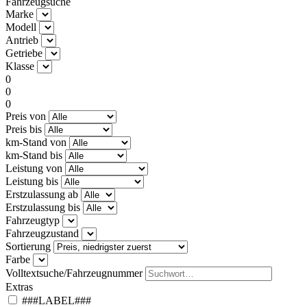
Fahrzeugsuche
Marke
Modell
Antrieb
Getriebe
Klasse
0
0
0
Preis von
Preis bis
km-Stand von
km-Stand bis
Leistung von
Leistung bis
Erstzulassung ab
Erstzulassung bis
Fahrzeugtyp
Fahrzeugzustand
Sortierung
Farbe
Volltextsuche/Fahrzeugnummer
Extras
###LABEL###