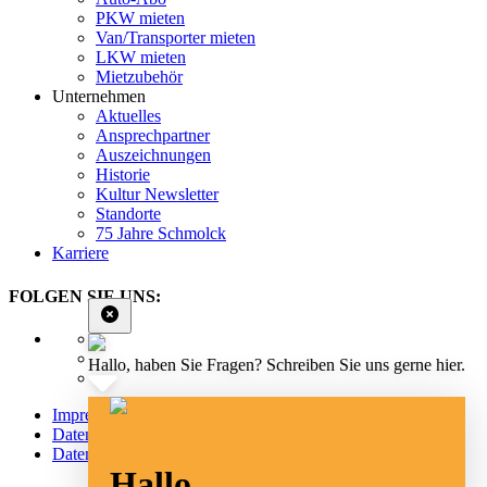
PKW mieten
Van/Transporter mieten
LKW mieten
Mietzubehör
Unternehmen
Aktuelles
Ansprechpartner
Auszeichnungen
Historie
Kultur Newsletter
Standorte
75 Jahre Schmolck
Karriere
FOLGEN SIE UNS:
Hallo, haben Sie Fragen? Schreiben Sie uns gerne hier.
Impressum
Datenschutz
Datenschutz Social Media
Hallo