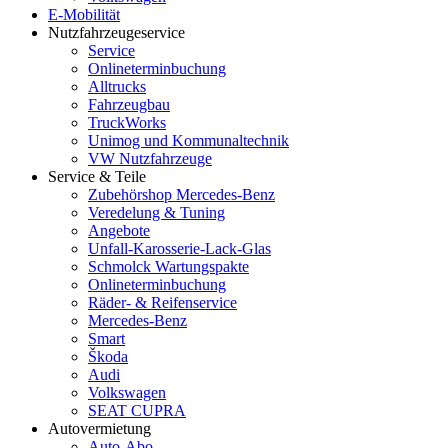
E-Mobilität
Nutzfahrzeugeservice
Service
Onlineterminbuchung
Alltrucks
Fahrzeugbau
TruckWorks
Unimog und Kommunaltechnik
VW Nutzfahrzeuge
Service & Teile
Zubehörshop Mercedes-Benz
Veredelung & Tuning
Angebote
Unfall-Karosserie-Lack-Glas
Schmolck Wartungspakte
Onlineterminbuchung
Räder- & Reifenservice
Mercedes-Benz
Smart
Škoda
Audi
Volkswagen
SEAT CUPRA
Autovermietung
Auto-Abo