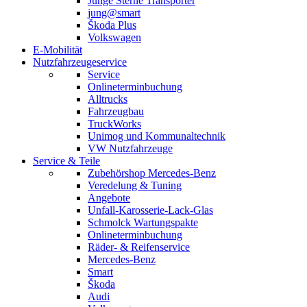
Junge Sterne Transporter
jung@smart
Škoda Plus
Volkswagen
E-Mobilität
Nutzfahrzeugeservice
Service
Onlineterminbuchung
Alltrucks
Fahrzeugbau
TruckWorks
Unimog und Kommunaltechnik
VW Nutzfahrzeuge
Service & Teile
Zubehörshop Mercedes-Benz
Veredelung & Tuning
Angebote
Unfall-Karosserie-Lack-Glas
Schmolck Wartungspakte
Onlineterminbuchung
Räder- & Reifenservice
Mercedes-Benz
Smart
Škoda
Audi