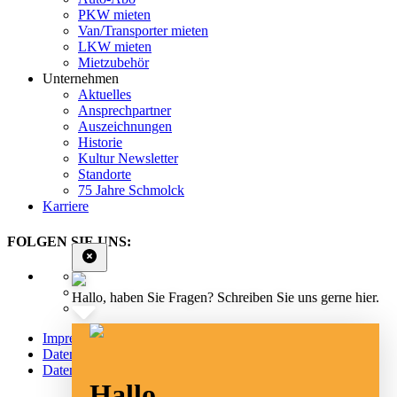
PKW mieten
Van/Transporter mieten
LKW mieten
Mietzubehör
Unternehmen
Aktuelles
Ansprechpartner
Auszeichnungen
Historie
Kultur Newsletter
Standorte
75 Jahre Schmolck
Karriere
FOLGEN SIE UNS:
Hallo, haben Sie Fragen? Schreiben Sie uns gerne hier.
Impressum
Datenschutz
Datenschutz Social Media
Hallo