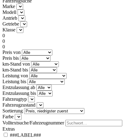
Fahrzeugsuche
Marke
Modell
Antrieb
Getriebe
Klasse
0
0
0
Preis von
Preis bis
km-Stand von
km-Stand bis
Leistung von
Leistung bis
Erstzulassung ab
Erstzulassung bis
Fahrzeugtyp
Fahrzeugzustand
Sortierung
Farbe
Volltextsuche/Fahrzeugnummer
Extras
###LABEL###