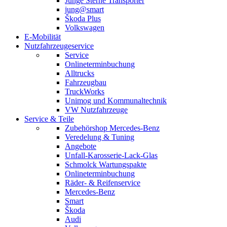
Junge Sterne Transporter
jung@smart
Škoda Plus
Volkswagen
E-Mobilität
Nutzfahrzeugeservice
Service
Onlineterminbuchung
Alltrucks
Fahrzeugbau
TruckWorks
Unimog und Kommunaltechnik
VW Nutzfahrzeuge
Service & Teile
Zubehörshop Mercedes-Benz
Veredelung & Tuning
Angebote
Unfall-Karosserie-Lack-Glas
Schmolck Wartungspakte
Onlineterminbuchung
Räder- & Reifenservice
Mercedes-Benz
Smart
Škoda
Audi