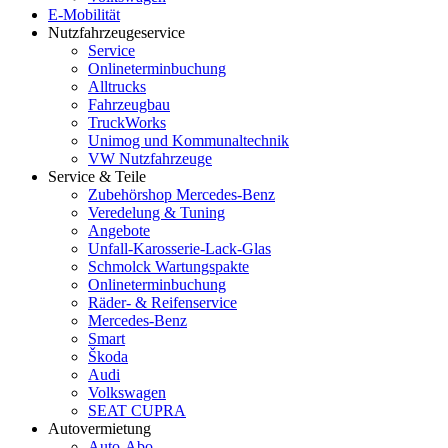
E-Mobilität
Nutzfahrzeugeservice
Service
Onlineterminbuchung
Alltrucks
Fahrzeugbau
TruckWorks
Unimog und Kommunaltechnik
VW Nutzfahrzeuge
Service & Teile
Zubehörshop Mercedes-Benz
Veredelung & Tuning
Angebote
Unfall-Karosserie-Lack-Glas
Schmolck Wartungspakte
Onlineterminbuchung
Räder- & Reifenservice
Mercedes-Benz
Smart
Škoda
Audi
Volkswagen
SEAT CUPRA
Autovermietung
Auto-Abo