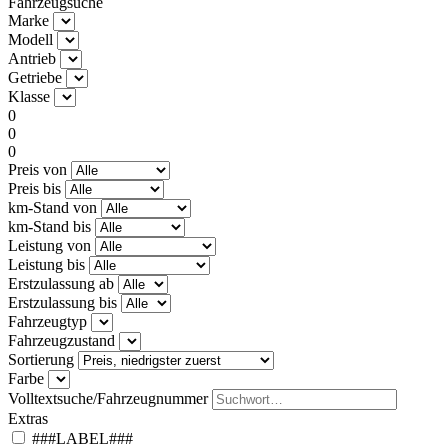
Fahrzeugsuche
Marke
Modell
Antrieb
Getriebe
Klasse
0
0
0
Preis von
Preis bis
km-Stand von
km-Stand bis
Leistung von
Leistung bis
Erstzulassung ab
Erstzulassung bis
Fahrzeugtyp
Fahrzeugzustand
Sortierung
Farbe
Volltextsuche/Fahrzeugnummer
Extras
###LABEL###