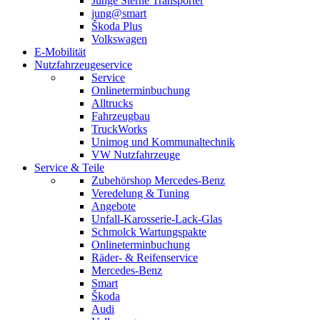
Junge Sterne Transporter
jung@smart
Škoda Plus
Volkswagen
E-Mobilität
Nutzfahrzeugeservice
Service
Onlineterminbuchung
Alltrucks
Fahrzeugbau
TruckWorks
Unimog und Kommunaltechnik
VW Nutzfahrzeuge
Service & Teile
Zubehörshop Mercedes-Benz
Veredelung & Tuning
Angebote
Unfall-Karosserie-Lack-Glas
Schmolck Wartungspakte
Onlineterminbuchung
Räder- & Reifenservice
Mercedes-Benz
Smart
Škoda
Audi