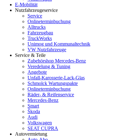
E-Mobilität
Nutzfahrzeugeservice
Service
Onlineterminbuchung
Alltrucks
Fahrzeugbau
TruckWorks
Unimog und Kommunaltechnik
VW Nutzfahrzeuge
Service & Teile
Zubehörshop Mercedes-Benz
Veredelung & Tuning
Angebote
Unfall-Karosserie-Lack-Glas
Schmolck Wartungspakte
Onlineterminbuchung
Räder- & Reifenservice
Mercedes-Benz
Smart
Škoda
Audi
Volkswagen
SEAT CUPRA
Autovermietung
Auto-Abo