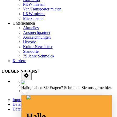
PKW mieten
Van/Transporter mieten
LKW mieten
Mietzubehör
Unternehmen
Aktuelles
Ansprechpartner
Auszeichnungen
Historie
Kultur Newsletter
Standorte
75 Jahre Schmolck
Karriere
FOLGEN SIE UNS:
Hallo, haben Sie Fragen? Schreiben Sie uns gerne hier.
Impressum
Datenschutz
Datenschutz Social Media
Hallo