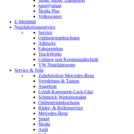
Junge Sterne Transporter
jung@smart
Škoda Plus
Volkswagen
E-Mobilität
Nutzfahrzeugeservice
Service
Onlineterminbuchung
Alltrucks
Fahrzeugbau
TruckWorks
Unimog und Kommunaltechnik
VW Nutzfahrzeuge
Service & Teile
Zubehörshop Mercedes-Benz
Veredelung & Tuning
Angebote
Unfall-Karosserie-Lack-Glas
Schmolck Wartungspakte
Onlineterminbuchung
Räder- & Reifenservice
Mercedes-Benz
Smart
Škoda
Audi