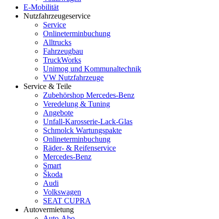
E-Mobilität
Nutzfahrzeugeservice
Service
Onlineterminbuchung
Alltrucks
Fahrzeugbau
TruckWorks
Unimog und Kommunaltechnik
VW Nutzfahrzeuge
Service & Teile
Zubehörshop Mercedes-Benz
Veredelung & Tuning
Angebote
Unfall-Karosserie-Lack-Glas
Schmolck Wartungspakte
Onlineterminbuchung
Räder- & Reifenservice
Mercedes-Benz
Smart
Škoda
Audi
Volkswagen
SEAT CUPRA
Autovermietung
Auto-Abo