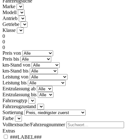
Fahrzeugsuche
Marke
Modell
Antrieb
Getriebe
Klasse
0
0
0
Preis von
Preis bis
km-Stand von
km-Stand bis
Leistung von
Leistung bis
Erstzulassung ab
Erstzulassung bis
Fahrzeugtyp
Fahrzeugzustand
Sortierung
Farbe
Volltextsuche/Fahrzeugnummer
Extras
###LABEL###