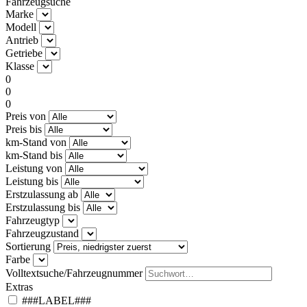
Fahrzeugsuche
Marke
Modell
Antrieb
Getriebe
Klasse
0
0
0
Preis von
Preis bis
km-Stand von
km-Stand bis
Leistung von
Leistung bis
Erstzulassung ab
Erstzulassung bis
Fahrzeugtyp
Fahrzeugzustand
Sortierung
Farbe
Volltextsuche/Fahrzeugnummer
Extras
###LABEL###