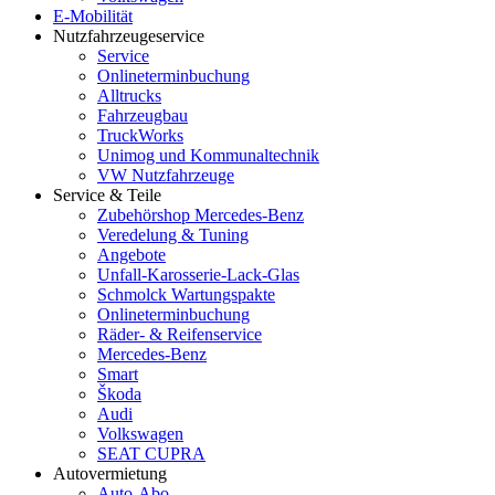
E-Mobilität
Nutzfahrzeugeservice
Service
Onlineterminbuchung
Alltrucks
Fahrzeugbau
TruckWorks
Unimog und Kommunaltechnik
VW Nutzfahrzeuge
Service & Teile
Zubehörshop Mercedes-Benz
Veredelung & Tuning
Angebote
Unfall-Karosserie-Lack-Glas
Schmolck Wartungspakte
Onlineterminbuchung
Räder- & Reifenservice
Mercedes-Benz
Smart
Škoda
Audi
Volkswagen
SEAT CUPRA
Autovermietung
Auto-Abo