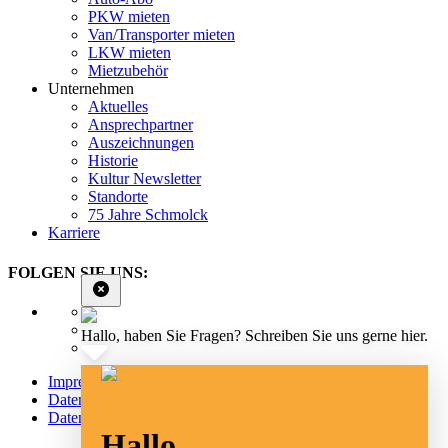
PKW mieten
Van/Transporter mieten
LKW mieten
Mietzubehör
Unternehmen
Aktuelles
Ansprechpartner
Auszeichnungen
Historie
Kultur Newsletter
Standorte
75 Jahre Schmolck
Karriere
FOLGEN SIE UNS:
Hallo, haben Sie Fragen? Schreiben Sie uns gerne hier.
Impressum
Datenschutz
Datenschutz Social Media
Hallo