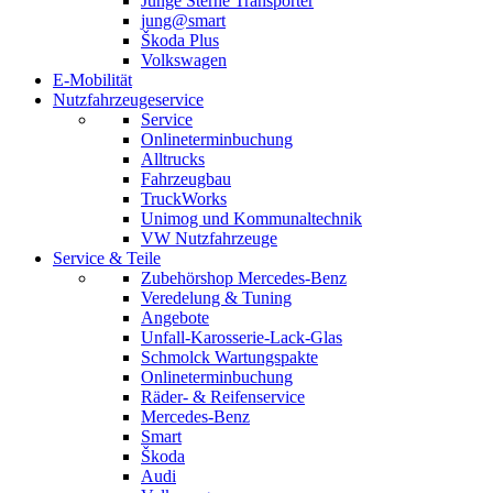
Junge Sterne Transporter
jung@smart
Škoda Plus
Volkswagen
E-Mobilität
Nutzfahrzeugeservice
Service
Onlineterminbuchung
Alltrucks
Fahrzeugbau
TruckWorks
Unimog und Kommunaltechnik
VW Nutzfahrzeuge
Service & Teile
Zubehörshop Mercedes-Benz
Veredelung & Tuning
Angebote
Unfall-Karosserie-Lack-Glas
Schmolck Wartungspakte
Onlineterminbuchung
Räder- & Reifenservice
Mercedes-Benz
Smart
Škoda
Audi