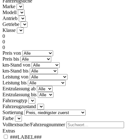
Fahrzeugsuche
Marke
Modell
Antrieb
Getriebe
Klasse
0
0
0
Preis von
Preis bis
km-Stand von
km-Stand bis
Leistung von
Leistung bis
Erstzulassung ab
Erstzulassung bis
Fahrzeugtyp
Fahrzeugzustand
Sortierung
Farbe
Volltextsuche/Fahrzeugnummer
Extras
###LABEL###