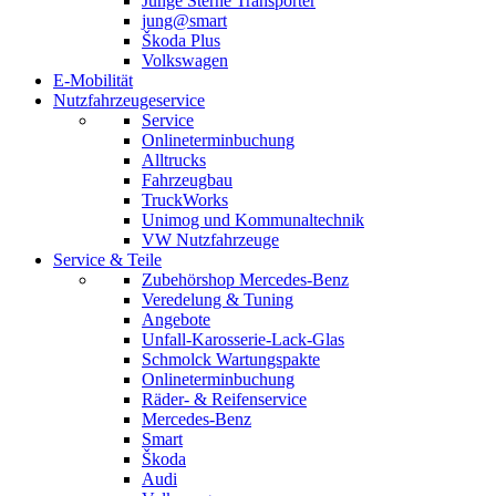
Junge Sterne Transporter
jung@smart
Škoda Plus
Volkswagen
E-Mobilität
Nutzfahrzeugeservice
Service
Onlineterminbuchung
Alltrucks
Fahrzeugbau
TruckWorks
Unimog und Kommunaltechnik
VW Nutzfahrzeuge
Service & Teile
Zubehörshop Mercedes-Benz
Veredelung & Tuning
Angebote
Unfall-Karosserie-Lack-Glas
Schmolck Wartungspakte
Onlineterminbuchung
Räder- & Reifenservice
Mercedes-Benz
Smart
Škoda
Audi