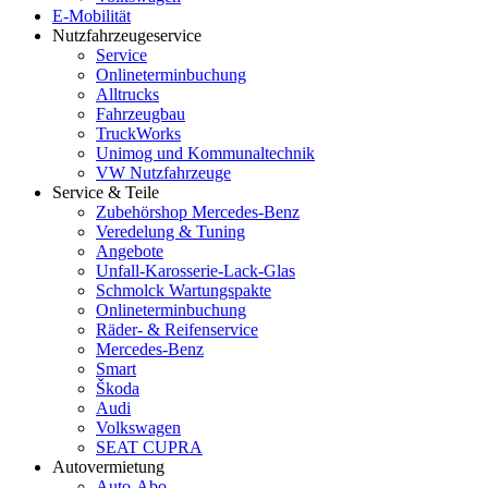
E-Mobilität
Nutzfahrzeugeservice
Service
Onlineterminbuchung
Alltrucks
Fahrzeugbau
TruckWorks
Unimog und Kommunaltechnik
VW Nutzfahrzeuge
Service & Teile
Zubehörshop Mercedes-Benz
Veredelung & Tuning
Angebote
Unfall-Karosserie-Lack-Glas
Schmolck Wartungspakte
Onlineterminbuchung
Räder- & Reifenservice
Mercedes-Benz
Smart
Škoda
Audi
Volkswagen
SEAT CUPRA
Autovermietung
Auto-Abo