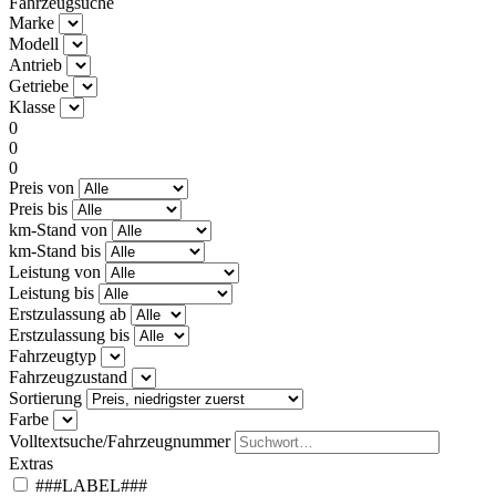
Fahrzeugsuche
Marke
Modell
Antrieb
Getriebe
Klasse
0
0
0
Preis von
Preis bis
km-Stand von
km-Stand bis
Leistung von
Leistung bis
Erstzulassung ab
Erstzulassung bis
Fahrzeugtyp
Fahrzeugzustand
Sortierung
Farbe
Volltextsuche/Fahrzeugnummer
Extras
###LABEL###