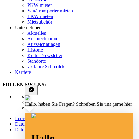
PKW mieten
Van/Transporter mieten
LKW mieten
Mietzubehör
Unternehmen
Aktuelles
Ansprechpartner
Auszeichnungen
Historie
Kultur Newsletter
Standorte
75 Jahre Schmolck
Karriere
FOLGEN SIE UNS:
Hallo, haben Sie Fragen? Schreiben Sie uns gerne hier.
Impressum
Datenschutz
Datenschutz Social Media
Hallo