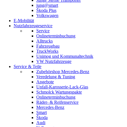
Junge Sterne Transporter
jung@smart
Škoda Plus
Volkswagen
E-Mobilität
Nutzfahrzeugeservice
Service
Onlineterminbuchung
Alltrucks
Fahrzeugbau
TruckWorks
Unimog und Kommunaltechnik
VW Nutzfahrzeuge
Service & Teile
Zubehörshop Mercedes-Benz
Veredelung & Tuning
Angebote
Unfall-Karosserie-Lack-Glas
Schmolck Wartungspakte
Onlineterminbuchung
Räder- & Reifenservice
Mercedes-Benz
Smart
Škoda
Audi