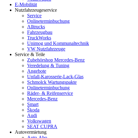
E-Mobilität
Nutzfahrzeugeservice
Service
Onlineterminbuchung
Alltrucks
Fahrzeugbau
TruckWorks
Unimog und Kommunaltechnik
VW Nutzfahrzeuge
Service & Teile
Zubehörshop Mercedes-Benz
Veredelung & Tuning
Angebote
Unfall-Karosserie-Lack-Glas
Schmolck Wartungspakte
Onlineterminbuchung
Räder- & Reifenservice
Mercedes-Benz
Smart
Škoda
Audi
Volkswagen
SEAT CUPRA
Autovermietung
Auto-Abo