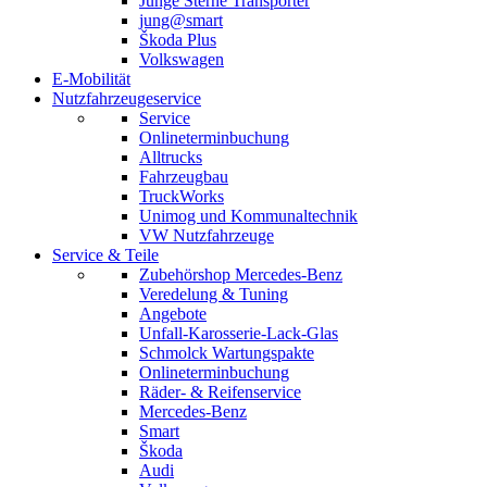
Junge Sterne Transporter
jung@smart
Škoda Plus
Volkswagen
E-Mobilität
Nutzfahrzeugeservice
Service
Onlineterminbuchung
Alltrucks
Fahrzeugbau
TruckWorks
Unimog und Kommunaltechnik
VW Nutzfahrzeuge
Service & Teile
Zubehörshop Mercedes-Benz
Veredelung & Tuning
Angebote
Unfall-Karosserie-Lack-Glas
Schmolck Wartungspakte
Onlineterminbuchung
Räder- & Reifenservice
Mercedes-Benz
Smart
Škoda
Audi