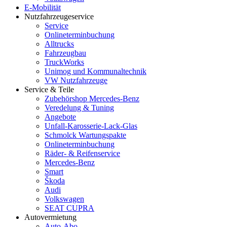
E-Mobilität
Nutzfahrzeugeservice
Service
Onlineterminbuchung
Alltrucks
Fahrzeugbau
TruckWorks
Unimog und Kommunaltechnik
VW Nutzfahrzeuge
Service & Teile
Zubehörshop Mercedes-Benz
Veredelung & Tuning
Angebote
Unfall-Karosserie-Lack-Glas
Schmolck Wartungspakte
Onlineterminbuchung
Räder- & Reifenservice
Mercedes-Benz
Smart
Škoda
Audi
Volkswagen
SEAT CUPRA
Autovermietung
Auto-Abo