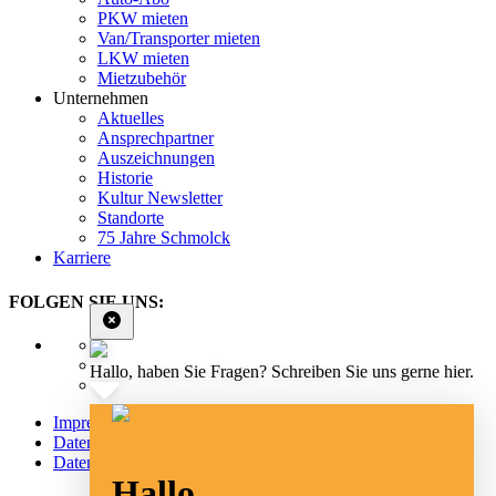
PKW mieten
Van/Transporter mieten
LKW mieten
Mietzubehör
Unternehmen
Aktuelles
Ansprechpartner
Auszeichnungen
Historie
Kultur Newsletter
Standorte
75 Jahre Schmolck
Karriere
FOLGEN SIE UNS:
Hallo, haben Sie Fragen? Schreiben Sie uns gerne hier.
Impressum
Datenschutz
Datenschutz Social Media
Hallo