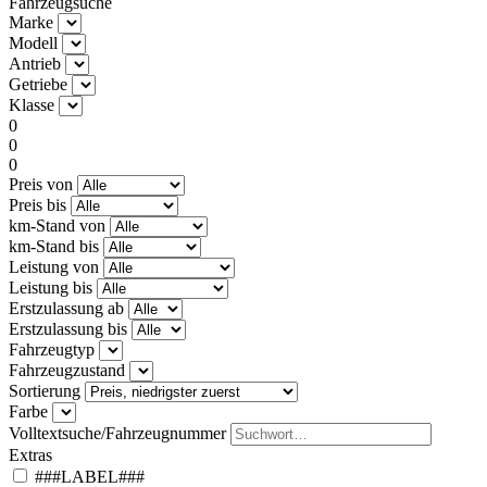
Fahrzeugsuche
Marke
Modell
Antrieb
Getriebe
Klasse
0
0
0
Preis von
Preis bis
km-Stand von
km-Stand bis
Leistung von
Leistung bis
Erstzulassung ab
Erstzulassung bis
Fahrzeugtyp
Fahrzeugzustand
Sortierung
Farbe
Volltextsuche/Fahrzeugnummer
Extras
###LABEL###