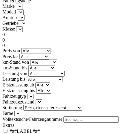
Fahrzeugsuche
Marke
Modell
Antrieb
Getriebe
Klasse
0
0
0
Preis von
Preis bis
km-Stand von
km-Stand bis
Leistung von
Leistung bis
Erstzulassung ab
Erstzulassung bis
Fahrzeugtyp
Fahrzeugzustand
Sortierung
Farbe
Volltextsuche/Fahrzeugnummer
Extras
###LABEL###