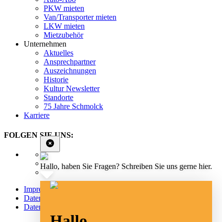
PKW mieten
Van/Transporter mieten
LKW mieten
Mietzubehör
Unternehmen
Aktuelles
Ansprechpartner
Auszeichnungen
Historie
Kultur Newsletter
Standorte
75 Jahre Schmolck
Karriere
FOLGEN SIE UNS:
Hallo, haben Sie Fragen? Schreiben Sie uns gerne hier.
Impressum
Datenschutz
Datenschutz Social Media
Hallo