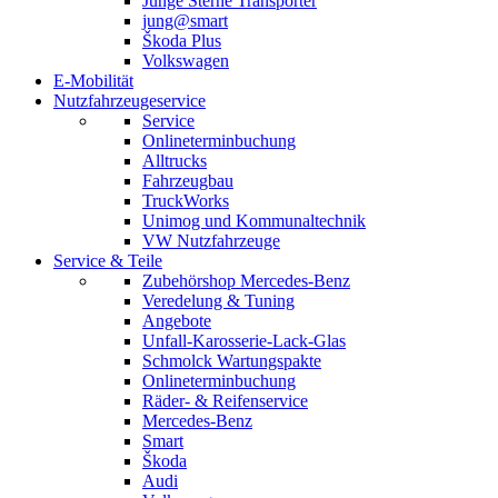
Junge Sterne Transporter
jung@smart
Škoda Plus
Volkswagen
E-Mobilität
Nutzfahrzeugeservice
Service
Onlineterminbuchung
Alltrucks
Fahrzeugbau
TruckWorks
Unimog und Kommunaltechnik
VW Nutzfahrzeuge
Service & Teile
Zubehörshop Mercedes-Benz
Veredelung & Tuning
Angebote
Unfall-Karosserie-Lack-Glas
Schmolck Wartungspakte
Onlineterminbuchung
Räder- & Reifenservice
Mercedes-Benz
Smart
Škoda
Audi