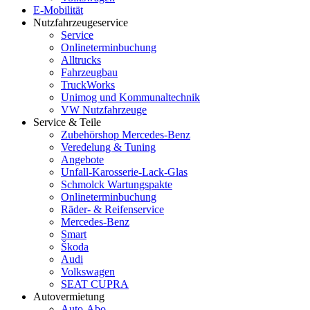
E-Mobilität
Nutzfahrzeugeservice
Service
Onlineterminbuchung
Alltrucks
Fahrzeugbau
TruckWorks
Unimog und Kommunaltechnik
VW Nutzfahrzeuge
Service & Teile
Zubehörshop Mercedes-Benz
Veredelung & Tuning
Angebote
Unfall-Karosserie-Lack-Glas
Schmolck Wartungspakte
Onlineterminbuchung
Räder- & Reifenservice
Mercedes-Benz
Smart
Škoda
Audi
Volkswagen
SEAT CUPRA
Autovermietung
Auto-Abo