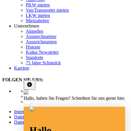
PKW mieten
Van/Transporter mieten
LKW mieten
Mietzubehör
Unternehmen
Aktuelles
Ansprechpartner
Auszeichnungen
Historie
Kultur Newsletter
Standorte
75 Jahre Schmolck
Karriere
FOLGEN SIE UNS:
Hallo, haben Sie Fragen? Schreiben Sie uns gerne hier.
Impressum
Datenschutz
Datenschutz Social Media
Hallo