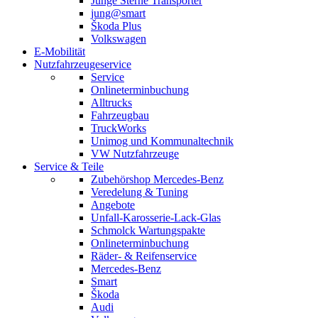
Junge Sterne Transporter
jung@smart
Škoda Plus
Volkswagen
E-Mobilität
Nutzfahrzeugeservice
Service
Onlineterminbuchung
Alltrucks
Fahrzeugbau
TruckWorks
Unimog und Kommunaltechnik
VW Nutzfahrzeuge
Service & Teile
Zubehörshop Mercedes-Benz
Veredelung & Tuning
Angebote
Unfall-Karosserie-Lack-Glas
Schmolck Wartungspakte
Onlineterminbuchung
Räder- & Reifenservice
Mercedes-Benz
Smart
Škoda
Audi