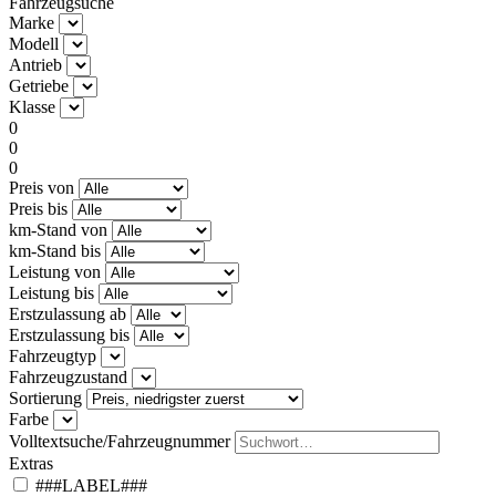
Fahrzeugsuche
Marke
Modell
Antrieb
Getriebe
Klasse
0
0
0
Preis von
Preis bis
km-Stand von
km-Stand bis
Leistung von
Leistung bis
Erstzulassung ab
Erstzulassung bis
Fahrzeugtyp
Fahrzeugzustand
Sortierung
Farbe
Volltextsuche/Fahrzeugnummer
Extras
###LABEL###