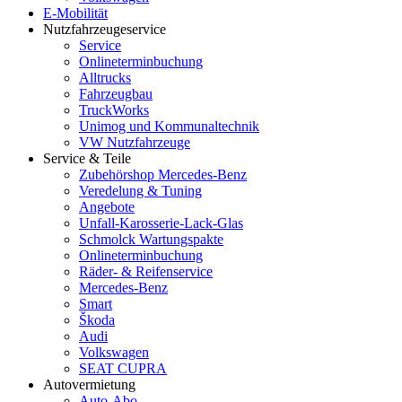
E-Mobilität
Nutzfahrzeugeservice
Service
Onlineterminbuchung
Alltrucks
Fahrzeugbau
TruckWorks
Unimog und Kommunaltechnik
VW Nutzfahrzeuge
Service & Teile
Zubehörshop Mercedes-Benz
Veredelung & Tuning
Angebote
Unfall-Karosserie-Lack-Glas
Schmolck Wartungspakte
Onlineterminbuchung
Räder- & Reifenservice
Mercedes-Benz
Smart
Škoda
Audi
Volkswagen
SEAT CUPRA
Autovermietung
Auto-Abo