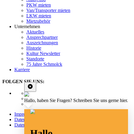
PKW mieten
Van/Transporter mieten
LKW mieten
Mietzubehör
Unternehmen
Aktuelles
Ansprechpartner
Auszeichnungen
Historie
Kultur Newsletter
Standorte
75 Jahre Schmolck
Karriere
FOLGEN SIE UNS:
Hallo, haben Sie Fragen? Schreiben Sie uns gerne hier.
Impressum
Datenschutz
Datenschutz Social Media
Hallo