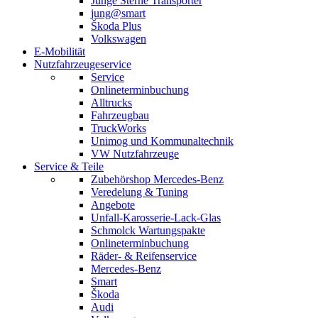
Junge Sterne Transporter
jung@smart
Škoda Plus
Volkswagen
E-Mobilität
Nutzfahrzeugeservice
Service
Onlineterminbuchung
Alltrucks
Fahrzeugbau
TruckWorks
Unimog und Kommunaltechnik
VW Nutzfahrzeuge
Service & Teile
Zubehörshop Mercedes-Benz
Veredelung & Tuning
Angebote
Unfall-Karosserie-Lack-Glas
Schmolck Wartungspakte
Onlineterminbuchung
Räder- & Reifenservice
Mercedes-Benz
Smart
Škoda
Audi