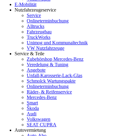
E-Mobilität
Nutzfahrzeugeservice
Service
Onlineterminbuchung
Alltrucks
Fahrzeugbau
TruckWorks
Unimog und Kommunaltechnik
VW Nutzfahrzeuge
Service & Teile
Zubehörshop Mercedes-Benz
Veredelung & Tuning
Angebote
Unfall-Karosserie-Lack-Glas
Schmolck Wartungspakte
Onlineterminbuchung
Räder- & Reifenservice
Mercedes-Benz
Smart
Škoda
Audi
Volkswagen
SEAT CUPRA
Autovermietung
Auto-Abo