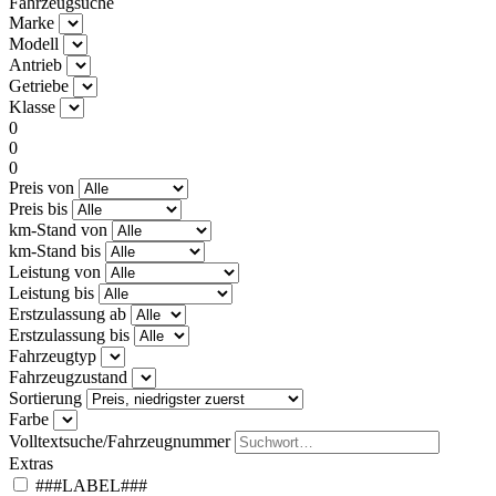
Fahrzeugsuche
Marke
Modell
Antrieb
Getriebe
Klasse
0
0
0
Preis von
Preis bis
km-Stand von
km-Stand bis
Leistung von
Leistung bis
Erstzulassung ab
Erstzulassung bis
Fahrzeugtyp
Fahrzeugzustand
Sortierung
Farbe
Volltextsuche/Fahrzeugnummer
Extras
###LABEL###