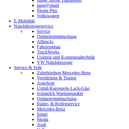
Junge Sterne Transporter
jung@smart
Škoda Plus
Volkswagen
E-Mobilität
Nutzfahrzeugeservice
Service
Onlineterminbuchung
Alltrucks
Fahrzeugbau
TruckWorks
Unimog und Kommunaltechnik
VW Nutzfahrzeuge
Service & Teile
Zubehörshop Mercedes-Benz
Veredelung & Tuning
Angebote
Unfall-Karosserie-Lack-Glas
Schmolck Wartungspakte
Onlineterminbuchung
Räder- & Reifenservice
Mercedes-Benz
Smart
Škoda
Audi