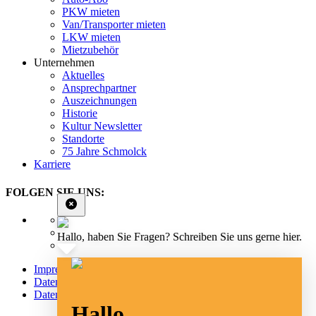
PKW mieten
Van/Transporter mieten
LKW mieten
Mietzubehör
Unternehmen
Aktuelles
Ansprechpartner
Auszeichnungen
Historie
Kultur Newsletter
Standorte
75 Jahre Schmolck
Karriere
FOLGEN SIE UNS:
Hallo, haben Sie Fragen? Schreiben Sie uns gerne hier.
Impressum
Datenschutz
Datenschutz Social Media
Hallo