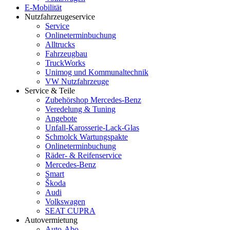
E-Mobilität
Nutzfahrzeugeservice
Service
Onlineterminbuchung
Alltrucks
Fahrzeugbau
TruckWorks
Unimog und Kommunaltechnik
VW Nutzfahrzeuge
Service & Teile
Zubehörshop Mercedes-Benz
Veredelung & Tuning
Angebote
Unfall-Karosserie-Lack-Glas
Schmolck Wartungspakte
Onlineterminbuchung
Räder- & Reifenservice
Mercedes-Benz
Smart
Škoda
Audi
Volkswagen
SEAT CUPRA
Autovermietung
Auto-Abo