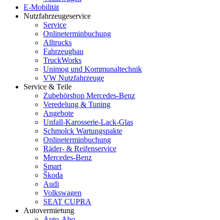
E-Mobilität
Nutzfahrzeugeservice
Service
Onlineterminbuchung
Alltrucks
Fahrzeugbau
TruckWorks
Unimog und Kommunaltechnik
VW Nutzfahrzeuge
Service & Teile
Zubehörshop Mercedes-Benz
Veredelung & Tuning
Angebote
Unfall-Karosserie-Lack-Glas
Schmolck Wartungspakte
Onlineterminbuchung
Räder- & Reifenservice
Mercedes-Benz
Smart
Škoda
Audi
Volkswagen
SEAT CUPRA
Autovermietung
Auto-Abo