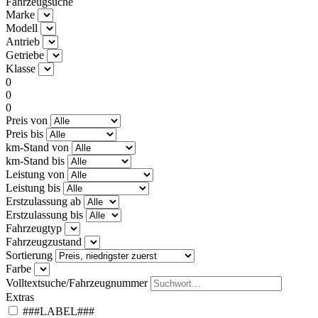
Fahrzeugsuche
Marke
Modell
Antrieb
Getriebe
Klasse
0
0
0
Preis von
Preis bis
km-Stand von
km-Stand bis
Leistung von
Leistung bis
Erstzulassung ab
Erstzulassung bis
Fahrzeugtyp
Fahrzeugzustand
Sortierung
Farbe
Volltextsuche/Fahrzeugnummer
Extras
###LABEL###