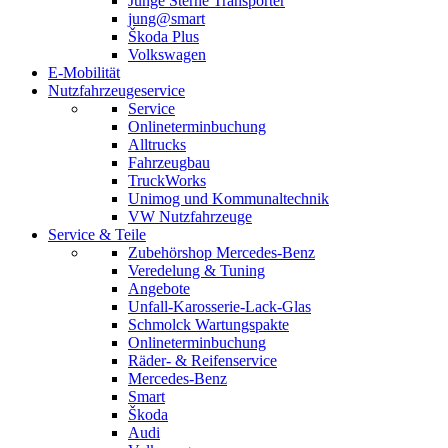
Junge Sterne Transporter
jung@smart
Škoda Plus
Volkswagen
E-Mobilität
Nutzfahrzeugeservice
Service
Onlineterminbuchung
Alltrucks
Fahrzeugbau
TruckWorks
Unimog und Kommunaltechnik
VW Nutzfahrzeuge
Service & Teile
Zubehörshop Mercedes-Benz
Veredelung & Tuning
Angebote
Unfall-Karosserie-Lack-Glas
Schmolck Wartungspakte
Onlineterminbuchung
Räder- & Reifenservice
Mercedes-Benz
Smart
Škoda
Audi