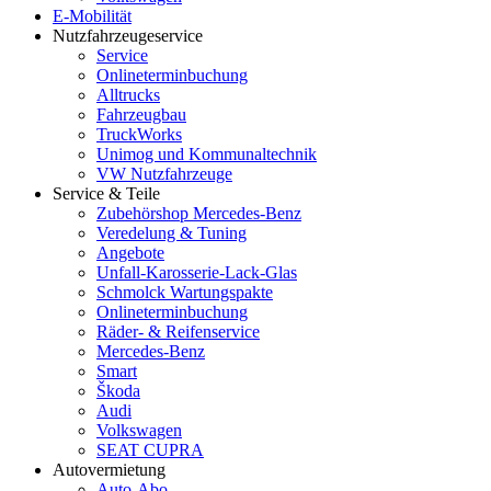
E-Mobilität
Nutzfahrzeugeservice
Service
Onlineterminbuchung
Alltrucks
Fahrzeugbau
TruckWorks
Unimog und Kommunaltechnik
VW Nutzfahrzeuge
Service & Teile
Zubehörshop Mercedes-Benz
Veredelung & Tuning
Angebote
Unfall-Karosserie-Lack-Glas
Schmolck Wartungspakte
Onlineterminbuchung
Räder- & Reifenservice
Mercedes-Benz
Smart
Škoda
Audi
Volkswagen
SEAT CUPRA
Autovermietung
Auto-Abo