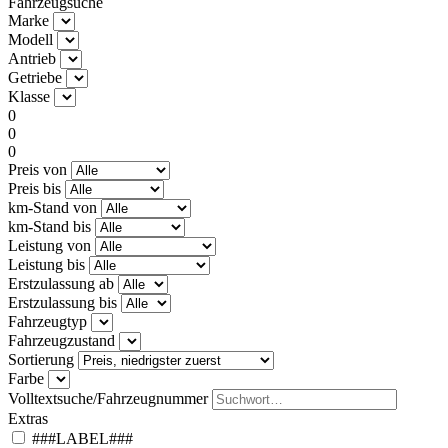
Fahrzeugsuche
Marke
Modell
Antrieb
Getriebe
Klasse
0
0
0
Preis von
Preis bis
km-Stand von
km-Stand bis
Leistung von
Leistung bis
Erstzulassung ab
Erstzulassung bis
Fahrzeugtyp
Fahrzeugzustand
Sortierung
Farbe
Volltextsuche/Fahrzeugnummer
Extras
###LABEL###