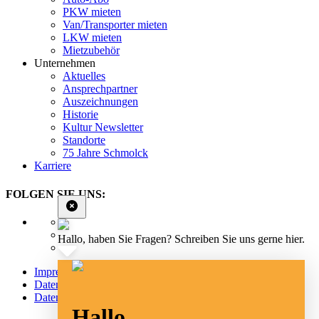
PKW mieten
Van/Transporter mieten
LKW mieten
Mietzubehör
Unternehmen
Aktuelles
Ansprechpartner
Auszeichnungen
Historie
Kultur Newsletter
Standorte
75 Jahre Schmolck
Karriere
FOLGEN SIE UNS:
Hallo, haben Sie Fragen? Schreiben Sie uns gerne hier.
Impressum
Datenschutz
Datenschutz Social Media
Hallo