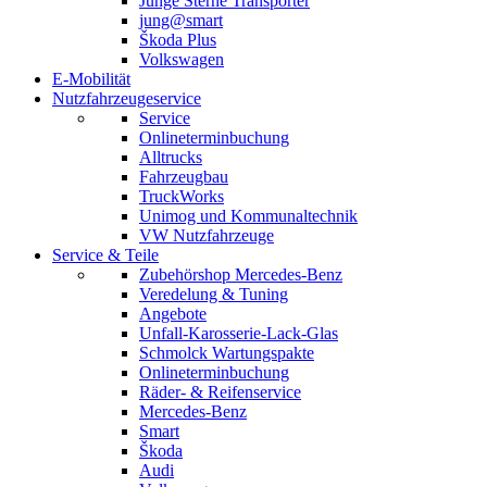
Junge Sterne Transporter
jung@smart
Škoda Plus
Volkswagen
E-Mobilität
Nutzfahrzeugeservice
Service
Onlineterminbuchung
Alltrucks
Fahrzeugbau
TruckWorks
Unimog und Kommunaltechnik
VW Nutzfahrzeuge
Service & Teile
Zubehörshop Mercedes-Benz
Veredelung & Tuning
Angebote
Unfall-Karosserie-Lack-Glas
Schmolck Wartungspakte
Onlineterminbuchung
Räder- & Reifenservice
Mercedes-Benz
Smart
Škoda
Audi