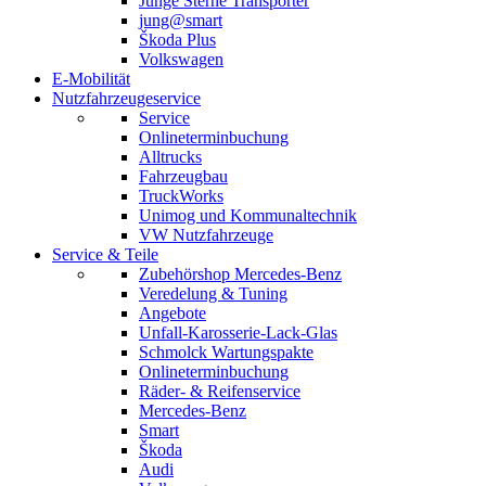
Junge Sterne Transporter
jung@smart
Škoda Plus
Volkswagen
E-Mobilität
Nutzfahrzeugeservice
Service
Onlineterminbuchung
Alltrucks
Fahrzeugbau
TruckWorks
Unimog und Kommunaltechnik
VW Nutzfahrzeuge
Service & Teile
Zubehörshop Mercedes-Benz
Veredelung & Tuning
Angebote
Unfall-Karosserie-Lack-Glas
Schmolck Wartungspakte
Onlineterminbuchung
Räder- & Reifenservice
Mercedes-Benz
Smart
Škoda
Audi