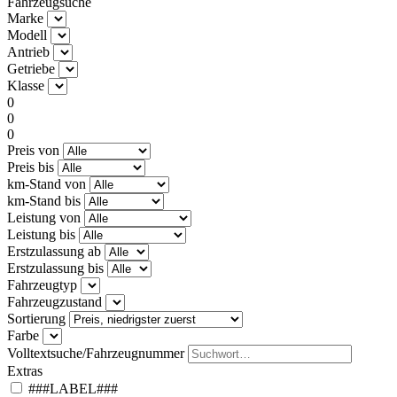
Fahrzeugsuche
Marke
Modell
Antrieb
Getriebe
Klasse
0
0
0
Preis von
Preis bis
km-Stand von
km-Stand bis
Leistung von
Leistung bis
Erstzulassung ab
Erstzulassung bis
Fahrzeugtyp
Fahrzeugzustand
Sortierung
Farbe
Volltextsuche/Fahrzeugnummer
Extras
###LABEL###