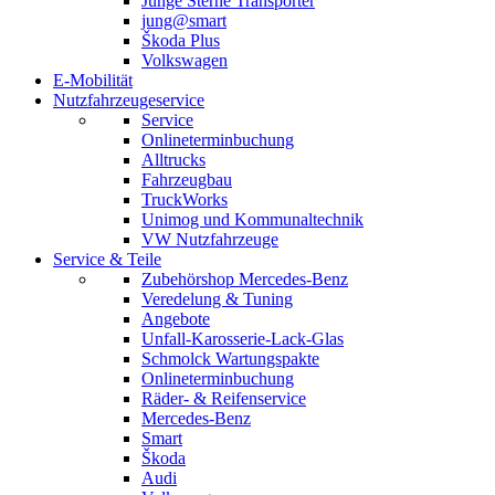
Junge Sterne Transporter
jung@smart
Škoda Plus
Volkswagen
E-Mobilität
Nutzfahrzeugeservice
Service
Onlineterminbuchung
Alltrucks
Fahrzeugbau
TruckWorks
Unimog und Kommunaltechnik
VW Nutzfahrzeuge
Service & Teile
Zubehörshop Mercedes-Benz
Veredelung & Tuning
Angebote
Unfall-Karosserie-Lack-Glas
Schmolck Wartungspakte
Onlineterminbuchung
Räder- & Reifenservice
Mercedes-Benz
Smart
Škoda
Audi