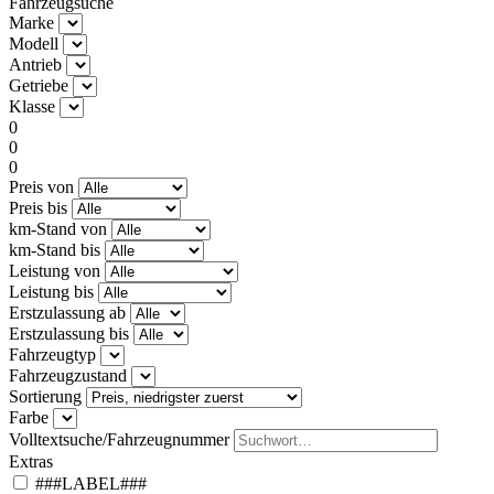
Fahrzeugsuche
Marke
Modell
Antrieb
Getriebe
Klasse
0
0
0
Preis von
Preis bis
km-Stand von
km-Stand bis
Leistung von
Leistung bis
Erstzulassung ab
Erstzulassung bis
Fahrzeugtyp
Fahrzeugzustand
Sortierung
Farbe
Volltextsuche/Fahrzeugnummer
Extras
###LABEL###