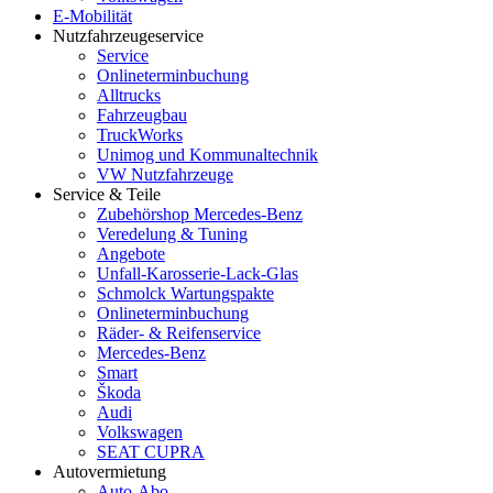
E-Mobilität
Nutzfahrzeugeservice
Service
Onlineterminbuchung
Alltrucks
Fahrzeugbau
TruckWorks
Unimog und Kommunaltechnik
VW Nutzfahrzeuge
Service & Teile
Zubehörshop Mercedes-Benz
Veredelung & Tuning
Angebote
Unfall-Karosserie-Lack-Glas
Schmolck Wartungspakte
Onlineterminbuchung
Räder- & Reifenservice
Mercedes-Benz
Smart
Škoda
Audi
Volkswagen
SEAT CUPRA
Autovermietung
Auto-Abo