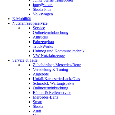
Junge Sterne Transporter
jung@smart
Škoda Plus
Volkswagen
E-Mobilität
Nutzfahrzeugeservice
Service
Onlineterminbuchung
Alltrucks
Fahrzeugbau
TruckWorks
Unimog und Kommunaltechnik
VW Nutzfahrzeuge
Service & Teile
Zubehörshop Mercedes-Benz
Veredelung & Tuning
Angebote
Unfall-Karosserie-Lack-Glas
Schmolck Wartungspakte
Onlineterminbuchung
Räder- & Reifenservice
Mercedes-Benz
Smart
Škoda
Audi