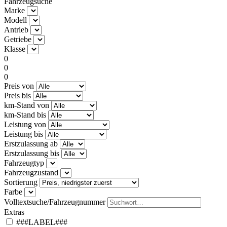
Fahrzeugsuche
Marke
Modell
Antrieb
Getriebe
Klasse
0
0
0
Preis von
Preis bis
km-Stand von
km-Stand bis
Leistung von
Leistung bis
Erstzulassung ab
Erstzulassung bis
Fahrzeugtyp
Fahrzeugzustand
Sortierung
Farbe
Volltextsuche/Fahrzeugnummer
Extras
###LABEL###