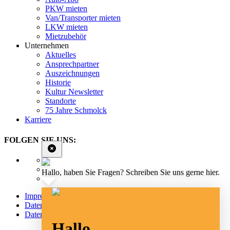
PKW mieten
Van/Transporter mieten
LKW mieten
Mietzubehör
Unternehmen
Aktuelles
Ansprechpartner
Auszeichnungen
Historie
Kultur Newsletter
Standorte
75 Jahre Schmolck
Karriere
FOLGEN SIE UNS:
Hallo, haben Sie Fragen? Schreiben Sie uns gerne hier.
Impressum
Datenschutz
Datenschutz Social Media
Hallo