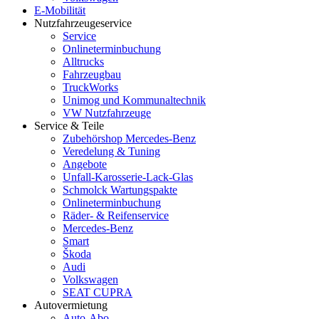
E-Mobilität
Nutzfahrzeugeservice
Service
Onlineterminbuchung
Alltrucks
Fahrzeugbau
TruckWorks
Unimog und Kommunaltechnik
VW Nutzfahrzeuge
Service & Teile
Zubehörshop Mercedes-Benz
Veredelung & Tuning
Angebote
Unfall-Karosserie-Lack-Glas
Schmolck Wartungspakte
Onlineterminbuchung
Räder- & Reifenservice
Mercedes-Benz
Smart
Škoda
Audi
Volkswagen
SEAT CUPRA
Autovermietung
Auto-Abo