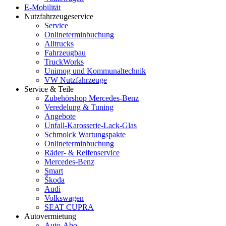
E-Mobilität
Nutzfahrzeugeservice
Service
Onlineterminbuchung
Alltrucks
Fahrzeugbau
TruckWorks
Unimog und Kommunaltechnik
VW Nutzfahrzeuge
Service & Teile
Zubehörshop Mercedes-Benz
Veredelung & Tuning
Angebote
Unfall-Karosserie-Lack-Glas
Schmolck Wartungspakte
Onlineterminbuchung
Räder- & Reifenservice
Mercedes-Benz
Smart
Škoda
Audi
Volkswagen
SEAT CUPRA
Autovermietung
Auto-Abo