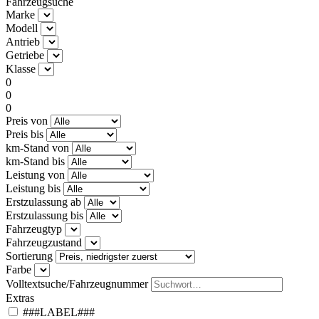
Fahrzeugsuche
Marke
Modell
Antrieb
Getriebe
Klasse
0
0
0
Preis von
Preis bis
km-Stand von
km-Stand bis
Leistung von
Leistung bis
Erstzulassung ab
Erstzulassung bis
Fahrzeugtyp
Fahrzeugzustand
Sortierung
Farbe
Volltextsuche/Fahrzeugnummer
Extras
###LABEL###