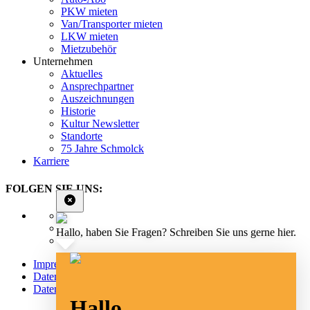
PKW mieten
Van/Transporter mieten
LKW mieten
Mietzubehör
Unternehmen
Aktuelles
Ansprechpartner
Auszeichnungen
Historie
Kultur Newsletter
Standorte
75 Jahre Schmolck
Karriere
FOLGEN SIE UNS:
Hallo, haben Sie Fragen? Schreiben Sie uns gerne hier.
Impressum
Datenschutz
Datenschutz Social Media
Hallo