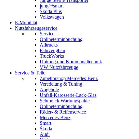
Junge Sterne Transporter
jung@smart
Škoda Plus
Volkswagen
E-Mobilität
Nutzfahrzeugeservice
Service
Onlineterminbuchung
Alltrucks
Fahrzeugbau
TruckWorks
Unimog und Kommunaltechnik
VW Nutzfahrzeuge
Service & Teile
Zubehörshop Mercedes-Benz
Veredelung & Tuning
Angebote
Unfall-Karosserie-Lack-Glas
Schmolck Wartungspakte
Onlineterminbuchung
Räder- & Reifenservice
Mercedes-Benz
Smart
Škoda
Audi