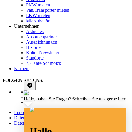
PKW mieten
Van/Transporter mieten
LKW mieten
Mietzubehör
Unternehmen
Aktuelles
Ansprechpartner
Auszeichnungen
Historie
Kultur Newsletter
Standorte
75 Jahre Schmolck
Karriere
FOLGEN SIE UNS:
Hallo, haben Sie Fragen? Schreiben Sie uns gerne hier.
Impressum
Datenschutz
Datenschutz Social Media
Hallo