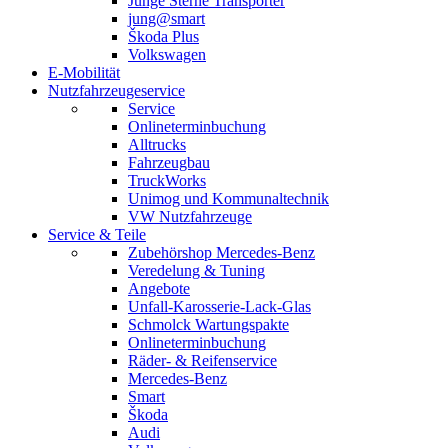
Junge Sterne Transporter
jung@smart
Škoda Plus
Volkswagen
E-Mobilität
Nutzfahrzeugeservice
Service
Onlineterminbuchung
Alltrucks
Fahrzeugbau
TruckWorks
Unimog und Kommunaltechnik
VW Nutzfahrzeuge
Service & Teile
Zubehörshop Mercedes-Benz
Veredelung & Tuning
Angebote
Unfall-Karosserie-Lack-Glas
Schmolck Wartungspakte
Onlineterminbuchung
Räder- & Reifenservice
Mercedes-Benz
Smart
Škoda
Audi