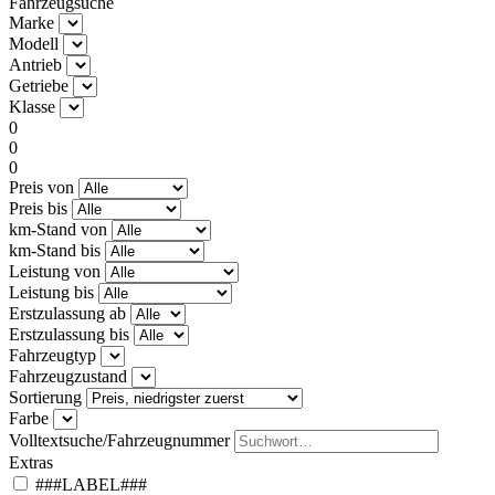
Fahrzeugsuche
Marke
Modell
Antrieb
Getriebe
Klasse
0
0
0
Preis von
Preis bis
km-Stand von
km-Stand bis
Leistung von
Leistung bis
Erstzulassung ab
Erstzulassung bis
Fahrzeugtyp
Fahrzeugzustand
Sortierung
Farbe
Volltextsuche/Fahrzeugnummer
Extras
###LABEL###