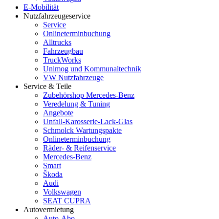
E-Mobilität
Nutzfahrzeugeservice
Service
Onlineterminbuchung
Alltrucks
Fahrzeugbau
TruckWorks
Unimog und Kommunaltechnik
VW Nutzfahrzeuge
Service & Teile
Zubehörshop Mercedes-Benz
Veredelung & Tuning
Angebote
Unfall-Karosserie-Lack-Glas
Schmolck Wartungspakte
Onlineterminbuchung
Räder- & Reifenservice
Mercedes-Benz
Smart
Škoda
Audi
Volkswagen
SEAT CUPRA
Autovermietung
Auto-Abo