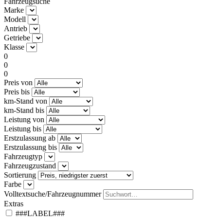
Fahrzeugsuche
Marke
Modell
Antrieb
Getriebe
Klasse
0
0
0
Preis von
Preis bis
km-Stand von
km-Stand bis
Leistung von
Leistung bis
Erstzulassung ab
Erstzulassung bis
Fahrzeugtyp
Fahrzeugzustand
Sortierung
Farbe
Volltextsuche/Fahrzeugnummer
Extras
###LABEL###