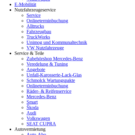
E-Mobilität
Nutzfahrzeugeservice
Service
Onlineterminbuchung
Alltrucks
Fahrzeugbau
TruckWorks
Unimog und Kommunaltechnik
VW Nutzfahrzeuge
Service & Teile
Zubehörshop Mercedes-Benz
Veredelung & Tuning
Angebote
Unfall-Karosserie-Lack-Glas
Schmolck Wartungspakte
Onlineterminbuchung
Räder- & Reifenservice
Mercedes-Benz
Smart
Škoda
Audi
Volkswagen
SEAT CUPRA
Autovermietung
Auto-Abo