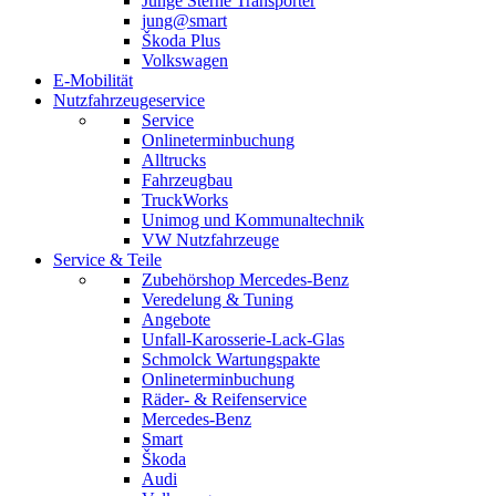
Junge Sterne Transporter
jung@smart
Škoda Plus
Volkswagen
E-Mobilität
Nutzfahrzeugeservice
Service
Onlineterminbuchung
Alltrucks
Fahrzeugbau
TruckWorks
Unimog und Kommunaltechnik
VW Nutzfahrzeuge
Service & Teile
Zubehörshop Mercedes-Benz
Veredelung & Tuning
Angebote
Unfall-Karosserie-Lack-Glas
Schmolck Wartungspakte
Onlineterminbuchung
Räder- & Reifenservice
Mercedes-Benz
Smart
Škoda
Audi