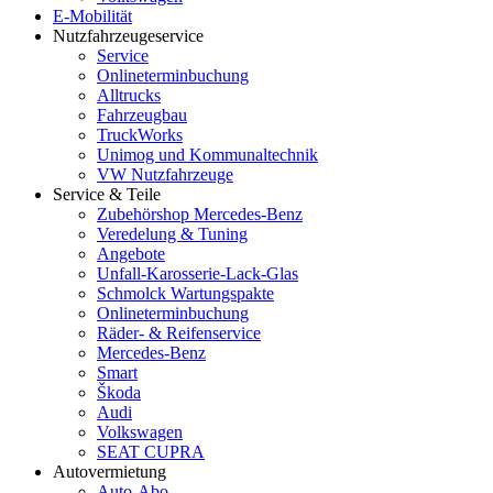
E-Mobilität
Nutzfahrzeugeservice
Service
Onlineterminbuchung
Alltrucks
Fahrzeugbau
TruckWorks
Unimog und Kommunaltechnik
VW Nutzfahrzeuge
Service & Teile
Zubehörshop Mercedes-Benz
Veredelung & Tuning
Angebote
Unfall-Karosserie-Lack-Glas
Schmolck Wartungspakte
Onlineterminbuchung
Räder- & Reifenservice
Mercedes-Benz
Smart
Škoda
Audi
Volkswagen
SEAT CUPRA
Autovermietung
Auto-Abo