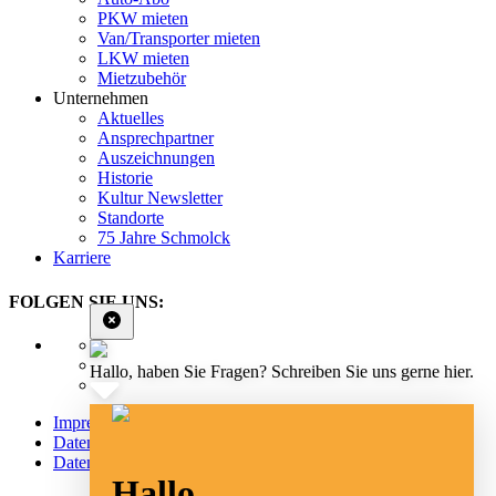
PKW mieten
Van/Transporter mieten
LKW mieten
Mietzubehör
Unternehmen
Aktuelles
Ansprechpartner
Auszeichnungen
Historie
Kultur Newsletter
Standorte
75 Jahre Schmolck
Karriere
FOLGEN SIE UNS:
Hallo, haben Sie Fragen? Schreiben Sie uns gerne hier.
Impressum
Datenschutz
Datenschutz Social Media
Hallo