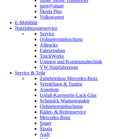
Junge Sterne Transporter
jung@smart
Škoda Plus
Volkswagen
E-Mobilität
Nutzfahrzeugeservice
Service
Onlineterminbuchung
Alltrucks
Fahrzeugbau
TruckWorks
Unimog und Kommunaltechnik
VW Nutzfahrzeuge
Service & Teile
Zubehörshop Mercedes-Benz
Veredelung & Tuning
Angebote
Unfall-Karosserie-Lack-Glas
Schmolck Wartungspakte
Onlineterminbuchung
Räder- & Reifenservice
Mercedes-Benz
Smart
Škoda
Audi