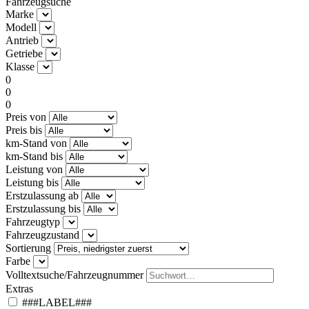
Fahrzeugsuche
Marke
Modell
Antrieb
Getriebe
Klasse
0
0
0
Preis von
Preis bis
km-Stand von
km-Stand bis
Leistung von
Leistung bis
Erstzulassung ab
Erstzulassung bis
Fahrzeugtyp
Fahrzeugzustand
Sortierung
Farbe
Volltextsuche/Fahrzeugnummer
Extras
###LABEL###