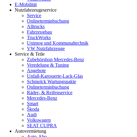
E-Mobilität
Nutzfahrzeugeservice
Service
Onlineterminbuchung
Alltrucks
Fahrzeugbau
TruckWorks
Unimog und Kommunaltechnik
VW Nutzfahrzeuge
Service & Teile
Zubehörshop Mercedes-Benz
Veredelung & Tuning
Angebote
Unfall-Karosserie-Lack-Glas
Schmolck Wartungspakte
Onlineterminbuchung
Räder- & Reifenservice
Mercedes-Benz
Smart
Škoda
Audi
Volkswagen
SEAT CUPRA
Autovermietung
Auto-Abo