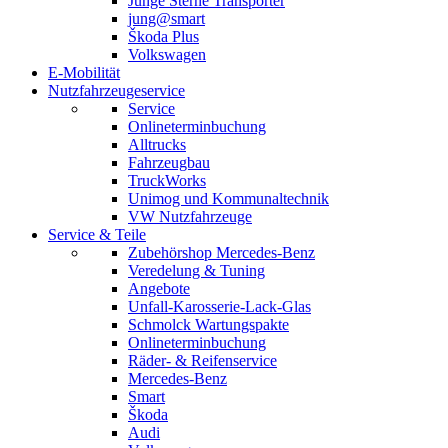
Junge Sterne Transporter
jung@smart
Škoda Plus
Volkswagen
E-Mobilität
Nutzfahrzeugeservice
Service
Onlineterminbuchung
Alltrucks
Fahrzeugbau
TruckWorks
Unimog und Kommunaltechnik
VW Nutzfahrzeuge
Service & Teile
Zubehörshop Mercedes-Benz
Veredelung & Tuning
Angebote
Unfall-Karosserie-Lack-Glas
Schmolck Wartungspakte
Onlineterminbuchung
Räder- & Reifenservice
Mercedes-Benz
Smart
Škoda
Audi