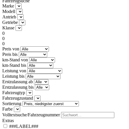
Fahrzeugsuche
Marke
Modell
Antrieb
Getriebe
Klasse
0
0
0
Preis von
Preis bis
km-Stand von
km-Stand bis
Leistung von
Leistung bis
Erstzulassung ab
Erstzulassung bis
Fahrzeugtyp
Fahrzeugzustand
Sortierung
Farbe
Volltextsuche/Fahrzeugnummer
Extras
###LABEL###