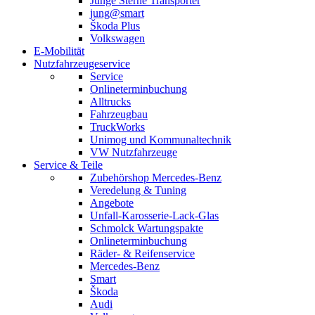
Junge Sterne Transporter
jung@smart
Škoda Plus
Volkswagen
E-Mobilität
Nutzfahrzeugeservice
Service
Onlineterminbuchung
Alltrucks
Fahrzeugbau
TruckWorks
Unimog und Kommunaltechnik
VW Nutzfahrzeuge
Service & Teile
Zubehörshop Mercedes-Benz
Veredelung & Tuning
Angebote
Unfall-Karosserie-Lack-Glas
Schmolck Wartungspakte
Onlineterminbuchung
Räder- & Reifenservice
Mercedes-Benz
Smart
Škoda
Audi