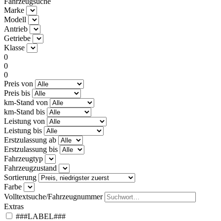
Fahrzeugsuche
Marke
Modell
Antrieb
Getriebe
Klasse
0
0
0
Preis von
Preis bis
km-Stand von
km-Stand bis
Leistung von
Leistung bis
Erstzulassung ab
Erstzulassung bis
Fahrzeugtyp
Fahrzeugzustand
Sortierung
Farbe
Volltextsuche/Fahrzeugnummer
Extras
###LABEL###