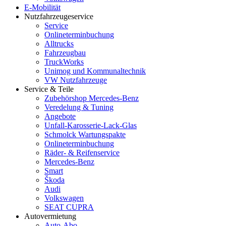
E-Mobilität
Nutzfahrzeugeservice
Service
Onlineterminbuchung
Alltrucks
Fahrzeugbau
TruckWorks
Unimog und Kommunaltechnik
VW Nutzfahrzeuge
Service & Teile
Zubehörshop Mercedes-Benz
Veredelung & Tuning
Angebote
Unfall-Karosserie-Lack-Glas
Schmolck Wartungspakte
Onlineterminbuchung
Räder- & Reifenservice
Mercedes-Benz
Smart
Škoda
Audi
Volkswagen
SEAT CUPRA
Autovermietung
Auto-Abo