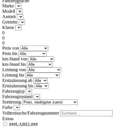
Fahrzeugsuche
Marke
Modell
Antrieb
Getriebe
Klasse
0
0
0
Preis von
Preis bis
km-Stand von
km-Stand bis
Leistung von
Leistung bis
Erstzulassung ab
Erstzulassung bis
Fahrzeugtyp
Fahrzeugzustand
Sortierung
Farbe
Volltextsuche/Fahrzeugnummer
Extras
###LABEL###