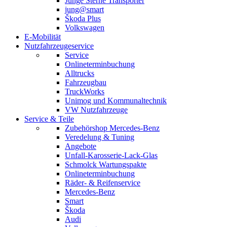
Junge Sterne Transporter
jung@smart
Škoda Plus
Volkswagen
E-Mobilität
Nutzfahrzeugeservice
Service
Onlineterminbuchung
Alltrucks
Fahrzeugbau
TruckWorks
Unimog und Kommunaltechnik
VW Nutzfahrzeuge
Service & Teile
Zubehörshop Mercedes-Benz
Veredelung & Tuning
Angebote
Unfall-Karosserie-Lack-Glas
Schmolck Wartungspakte
Onlineterminbuchung
Räder- & Reifenservice
Mercedes-Benz
Smart
Škoda
Audi