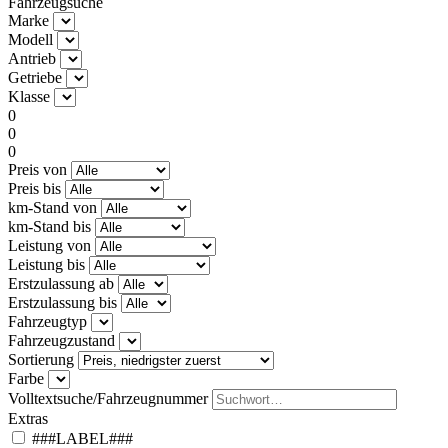
Fahrzeugsuche
Marke
Modell
Antrieb
Getriebe
Klasse
0
0
0
Preis von
Preis bis
km-Stand von
km-Stand bis
Leistung von
Leistung bis
Erstzulassung ab
Erstzulassung bis
Fahrzeugtyp
Fahrzeugzustand
Sortierung
Farbe
Volltextsuche/Fahrzeugnummer
Extras
###LABEL###