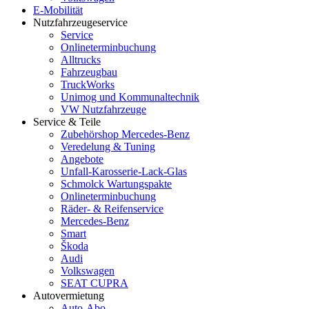
E-Mobilität
Nutzfahrzeugeservice
Service
Onlineterminbuchung
Alltrucks
Fahrzeugbau
TruckWorks
Unimog und Kommunaltechnik
VW Nutzfahrzeuge
Service & Teile
Zubehörshop Mercedes-Benz
Veredelung & Tuning
Angebote
Unfall-Karosserie-Lack-Glas
Schmolck Wartungspakte
Onlineterminbuchung
Räder- & Reifenservice
Mercedes-Benz
Smart
Škoda
Audi
Volkswagen
SEAT CUPRA
Autovermietung
Auto-Abo