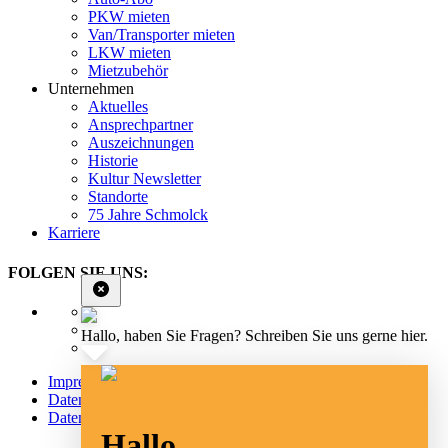
PKW mieten
Van/Transporter mieten
LKW mieten
Mietzubehör
Unternehmen
Aktuelles
Ansprechpartner
Auszeichnungen
Historie
Kultur Newsletter
Standorte
75 Jahre Schmolck
Karriere
FOLGEN SIE UNS:
Hallo, haben Sie Fragen? Schreiben Sie uns gerne hier.
Impressum
Datenschutz
Datenschutz Social Media
Hallo