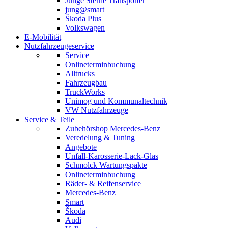
Junge Sterne Transporter
jung@smart
Škoda Plus
Volkswagen
E-Mobilität
Nutzfahrzeugeservice
Service
Onlineterminbuchung
Alltrucks
Fahrzeugbau
TruckWorks
Unimog und Kommunaltechnik
VW Nutzfahrzeuge
Service & Teile
Zubehörshop Mercedes-Benz
Veredelung & Tuning
Angebote
Unfall-Karosserie-Lack-Glas
Schmolck Wartungspakte
Onlineterminbuchung
Räder- & Reifenservice
Mercedes-Benz
Smart
Škoda
Audi