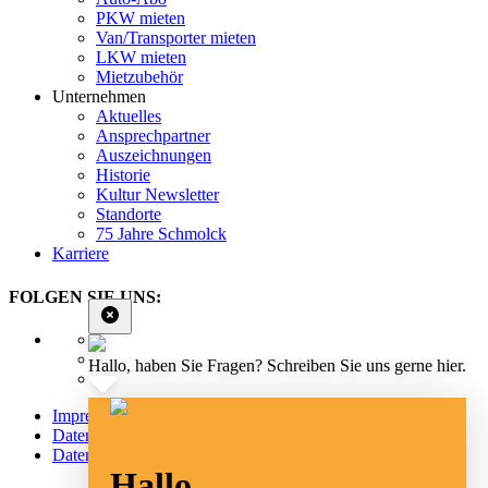
PKW mieten
Van/Transporter mieten
LKW mieten
Mietzubehör
Unternehmen
Aktuelles
Ansprechpartner
Auszeichnungen
Historie
Kultur Newsletter
Standorte
75 Jahre Schmolck
Karriere
FOLGEN SIE UNS:
Hallo, haben Sie Fragen? Schreiben Sie uns gerne hier.
Impressum
Datenschutz
Datenschutz Social Media
Hallo