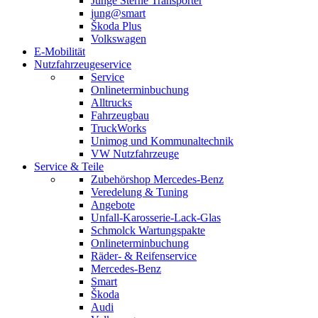
Junge Sterne Transporter
jung@smart
Škoda Plus
Volkswagen
E-Mobilität
Nutzfahrzeugeservice
Service
Onlineterminbuchung
Alltrucks
Fahrzeugbau
TruckWorks
Unimog und Kommunaltechnik
VW Nutzfahrzeuge
Service & Teile
Zubehörshop Mercedes-Benz
Veredelung & Tuning
Angebote
Unfall-Karosserie-Lack-Glas
Schmolck Wartungspakte
Onlineterminbuchung
Räder- & Reifenservice
Mercedes-Benz
Smart
Škoda
Audi