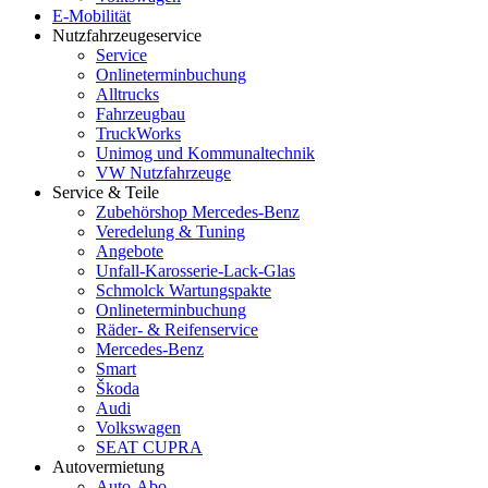
E-Mobilität
Nutzfahrzeugeservice
Service
Onlineterminbuchung
Alltrucks
Fahrzeugbau
TruckWorks
Unimog und Kommunaltechnik
VW Nutzfahrzeuge
Service & Teile
Zubehörshop Mercedes-Benz
Veredelung & Tuning
Angebote
Unfall-Karosserie-Lack-Glas
Schmolck Wartungspakte
Onlineterminbuchung
Räder- & Reifenservice
Mercedes-Benz
Smart
Škoda
Audi
Volkswagen
SEAT CUPRA
Autovermietung
Auto-Abo