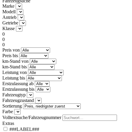
Fahrzeugsuche
Marke
Modell
Antrieb
Getriebe
Klasse
0
0
0
Preis von
Preis bis
km-Stand von
km-Stand bis
Leistung von
Leistung bis
Erstzulassung ab
Erstzulassung bis
Fahrzeugtyp
Fahrzeugzustand
Sortierung
Farbe
Volltextsuche/Fahrzeugnummer
Extras
###LABEL###