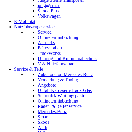
Junge Sterne Transporter
jung@smart
Škoda Plus
Volkswagen
E-Mobilität
Nutzfahrzeugeservice
Service
Onlineterminbuchung
Alltrucks
Fahrzeugbau
TruckWorks
Unimog und Kommunaltechnik
VW Nutzfahrzeuge
Service & Teile
Zubehörshop Mercedes-Benz
Veredelung & Tuning
Angebote
Unfall-Karosserie-Lack-Glas
Schmolck Wartungspakte
Onlineterminbuchung
Räder- & Reifenservice
Mercedes-Benz
Smart
Škoda
Audi