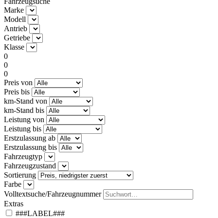
Fahrzeugsuche
Marke
Modell
Antrieb
Getriebe
Klasse
0
0
0
Preis von
Preis bis
km-Stand von
km-Stand bis
Leistung von
Leistung bis
Erstzulassung ab
Erstzulassung bis
Fahrzeugtyp
Fahrzeugzustand
Sortierung
Farbe
Volltextsuche/Fahrzeugnummer
Extras
###LABEL###