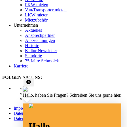
PKW mieten
Van/Transporter mieten
LKW mieten
Mietzubehör
Unternehmen
Aktuelles
Ansprechpartner
Auszeichnungen
Historie
Kultur Newsletter
Standorte
75 Jahre Schmolck
Karriere
FOLGEN SIE UNS:
Hallo, haben Sie Fragen? Schreiben Sie uns gerne hier.
Impressum
Datenschutz
Datenschutz Social Media
Hallo