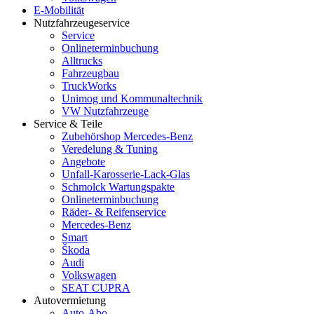
E-Mobilität
Nutzfahrzeugeservice
Service
Onlineterminbuchung
Alltrucks
Fahrzeugbau
TruckWorks
Unimog und Kommunaltechnik
VW Nutzfahrzeuge
Service & Teile
Zubehörshop Mercedes-Benz
Veredelung & Tuning
Angebote
Unfall-Karosserie-Lack-Glas
Schmolck Wartungspakte
Onlineterminbuchung
Räder- & Reifenservice
Mercedes-Benz
Smart
Škoda
Audi
Volkswagen
SEAT CUPRA
Autovermietung
Auto-Abo