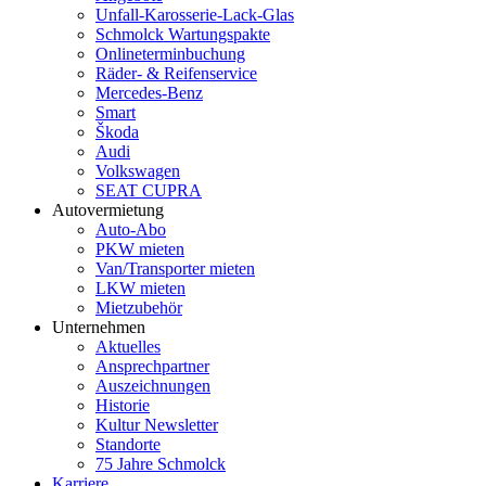
Unfall-Karosserie-Lack-Glas
Schmolck Wartungspakte
Onlineterminbuchung
Räder- & Reifenservice
Mercedes-Benz
Smart
Škoda
Audi
Volkswagen
SEAT CUPRA
Autovermietung
Auto-Abo
PKW mieten
Van/Transporter mieten
LKW mieten
Mietzubehör
Unternehmen
Aktuelles
Ansprechpartner
Auszeichnungen
Historie
Kultur Newsletter
Standorte
75 Jahre Schmolck
Karriere