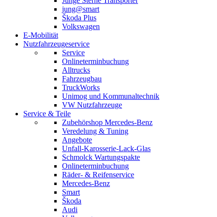
Junge Sterne Transporter
jung@smart
Škoda Plus
Volkswagen
E-Mobilität
Nutzfahrzeugeservice
Service
Onlineterminbuchung
Alltrucks
Fahrzeugbau
TruckWorks
Unimog und Kommunaltechnik
VW Nutzfahrzeuge
Service & Teile
Zubehörshop Mercedes-Benz
Veredelung & Tuning
Angebote
Unfall-Karosserie-Lack-Glas
Schmolck Wartungspakte
Onlineterminbuchung
Räder- & Reifenservice
Mercedes-Benz
Smart
Škoda
Audi