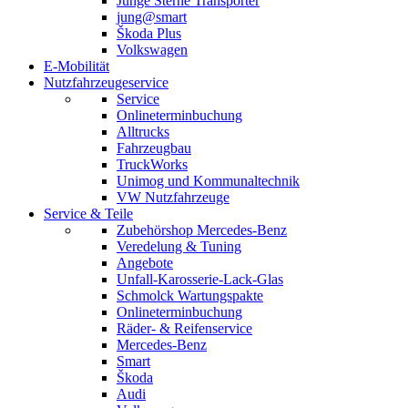
Junge Sterne Transporter
jung@smart
Škoda Plus
Volkswagen
E-Mobilität
Nutzfahrzeugeservice
Service
Onlineterminbuchung
Alltrucks
Fahrzeugbau
TruckWorks
Unimog und Kommunaltechnik
VW Nutzfahrzeuge
Service & Teile
Zubehörshop Mercedes-Benz
Veredelung & Tuning
Angebote
Unfall-Karosserie-Lack-Glas
Schmolck Wartungspakte
Onlineterminbuchung
Räder- & Reifenservice
Mercedes-Benz
Smart
Škoda
Audi