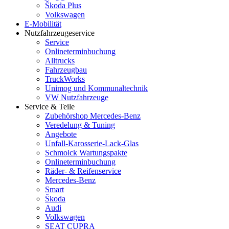
Škoda Plus
Volkswagen
E-Mobilität
Nutzfahrzeugeservice
Service
Onlineterminbuchung
Alltrucks
Fahrzeugbau
TruckWorks
Unimog und Kommunaltechnik
VW Nutzfahrzeuge
Service & Teile
Zubehörshop Mercedes-Benz
Veredelung & Tuning
Angebote
Unfall-Karosserie-Lack-Glas
Schmolck Wartungspakte
Onlineterminbuchung
Räder- & Reifenservice
Mercedes-Benz
Smart
Škoda
Audi
Volkswagen
SEAT CUPRA