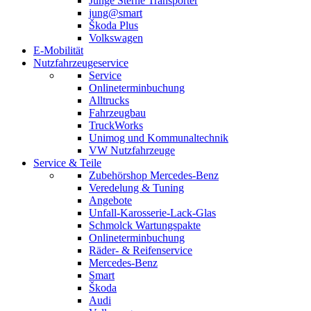
Junge Sterne Transporter
jung@smart
Škoda Plus
Volkswagen
E-Mobilität
Nutzfahrzeugeservice
Service
Onlineterminbuchung
Alltrucks
Fahrzeugbau
TruckWorks
Unimog und Kommunaltechnik
VW Nutzfahrzeuge
Service & Teile
Zubehörshop Mercedes-Benz
Veredelung & Tuning
Angebote
Unfall-Karosserie-Lack-Glas
Schmolck Wartungspakte
Onlineterminbuchung
Räder- & Reifenservice
Mercedes-Benz
Smart
Škoda
Audi