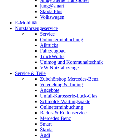
Junge Sterne Transporter
jung@smart
Škoda Plus
Volkswagen
E-Mobilität
Nutzfahrzeugeservice
Service
Onlineterminbuchung
Alltrucks
Fahrzeugbau
TruckWorks
Unimog und Kommunaltechnik
VW Nutzfahrzeuge
Service & Teile
Zubehörshop Mercedes-Benz
Veredelung & Tuning
Angebote
Unfall-Karosserie-Lack-Glas
Schmolck Wartungspakte
Onlineterminbuchung
Räder- & Reifenservice
Mercedes-Benz
Smart
Škoda
Audi