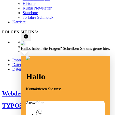
Historie
Kultur Newsletter
Standorte
75 Jahre Schmolck
Karriere
FOLGEN SIE UNS:
Hallo, haben Sie Fragen? Schreiben Sie uns gerne hier.
Impressum
Datenschutz
Datenschutz Social Media
Hallo
Cookie Einstellungen
Kontaktieren Sie uns:
Webdesign Emmendingen
Auswählen
TYPO3 Freiburg