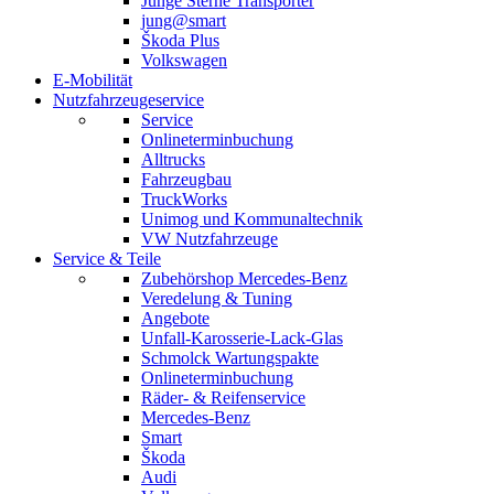
Junge Sterne Transporter
jung@smart
Škoda Plus
Volkswagen
E-Mobilität
Nutzfahrzeugeservice
Service
Onlineterminbuchung
Alltrucks
Fahrzeugbau
TruckWorks
Unimog und Kommunaltechnik
VW Nutzfahrzeuge
Service & Teile
Zubehörshop Mercedes-Benz
Veredelung & Tuning
Angebote
Unfall-Karosserie-Lack-Glas
Schmolck Wartungspakte
Onlineterminbuchung
Räder- & Reifenservice
Mercedes-Benz
Smart
Škoda
Audi