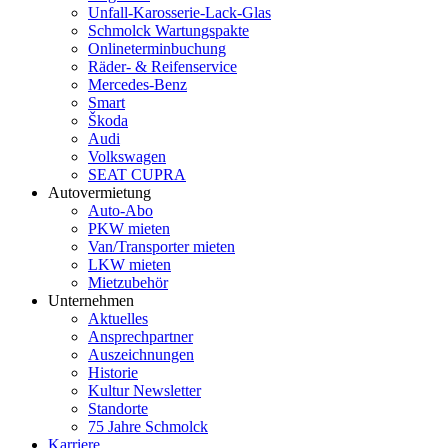
Unfall-Karosserie-Lack-Glas
Schmolck Wartungspakte
Onlineterminbuchung
Räder- & Reifenservice
Mercedes-Benz
Smart
Škoda
Audi
Volkswagen
SEAT CUPRA
Autovermietung
Auto-Abo
PKW mieten
Van/Transporter mieten
LKW mieten
Mietzubehör
Unternehmen
Aktuelles
Ansprechpartner
Auszeichnungen
Historie
Kultur Newsletter
Standorte
75 Jahre Schmolck
Karriere