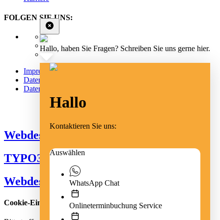
FOLGEN SIE UNS:
Hallo, haben Sie Fragen? Schreiben Sie uns gerne hier.
Impressum
Datenschutz
Datenschutz Social Media
Hallo
Cookie Einstellungen
Kontaktieren Sie uns:
Webdesign Emmendingen
Auswählen
TYPO3 Freiburg
Webdesign Freiburg
WhatsApp Chat
Cookie-Einstellungen
Onlineterminbuchung Service