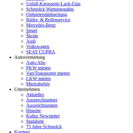
Unfall-Karosserie-Lack-Glas
Schmolck Wartungspakte
Onlineterminbuchung
Räder- & Reifenservice
Mercedes-Benz
Smart
Škoda
Audi
Volkswagen
SEAT CUPRA
Autovermietung
Auto-Abo
PKW mieten
Van/Transporter mieten
LKW mieten
Mietzubehör
Unternehmen
Aktuelles
Ansprechpartner
Auszeichnungen
Historie
Kultur Newsletter
Standorte
75 Jahre Schmolck
Karriere