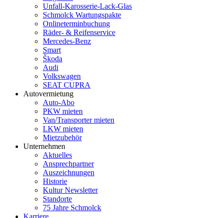
Unfall-Karosserie-Lack-Glas
Schmolck Wartungspakte
Onlineterminbuchung
Räder- & Reifenservice
Mercedes-Benz
Smart
Škoda
Audi
Volkswagen
SEAT CUPRA
Autovermietung
Auto-Abo
PKW mieten
Van/Transporter mieten
LKW mieten
Mietzubehör
Unternehmen
Aktuelles
Ansprechpartner
Auszeichnungen
Historie
Kultur Newsletter
Standorte
75 Jahre Schmolck
Karriere