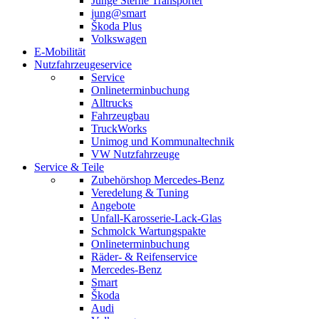
Junge Sterne Transporter
jung@smart
Škoda Plus
Volkswagen
E-Mobilität
Nutzfahrzeugeservice
Service
Onlineterminbuchung
Alltrucks
Fahrzeugbau
TruckWorks
Unimog und Kommunaltechnik
VW Nutzfahrzeuge
Service & Teile
Zubehörshop Mercedes-Benz
Veredelung & Tuning
Angebote
Unfall-Karosserie-Lack-Glas
Schmolck Wartungspakte
Onlineterminbuchung
Räder- & Reifenservice
Mercedes-Benz
Smart
Škoda
Audi