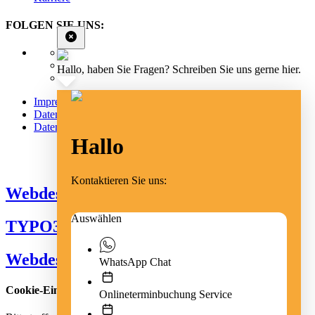
FOLGEN SIE UNS:
Hallo, haben Sie Fragen? Schreiben Sie uns gerne hier.
Impressum
Datenschutz
Datenschutz Social Media
Hallo
Cookie Einstellungen
Kontaktieren Sie uns:
Webdesign Emmendingen
Auswählen
TYPO3 Freiburg
Webdesign Freiburg
WhatsApp Chat
Cookie-Einstellungen
Onlineterminbuchung Service