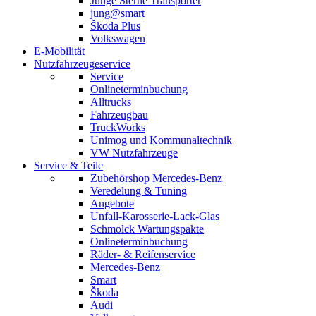
Junge Sterne Transporter
jung@smart
Škoda Plus
Volkswagen
E-Mobilität
Nutzfahrzeugeservice
Service
Onlineterminbuchung
Alltrucks
Fahrzeugbau
TruckWorks
Unimog und Kommunaltechnik
VW Nutzfahrzeuge
Service & Teile
Zubehörshop Mercedes-Benz
Veredelung & Tuning
Angebote
Unfall-Karosserie-Lack-Glas
Schmolck Wartungspakte
Onlineterminbuchung
Räder- & Reifenservice
Mercedes-Benz
Smart
Škoda
Audi