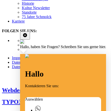
Historie
Kultur Newsletter
Standorte
75 Jahre Schmolck
Karriere
FOLGEN SIE UNS:
Hallo, haben Sie Fragen? Schreiben Sie uns gerne hier.
Impressum
Datenschutz
Datenschutz Social Media
Hallo
Cookie Einstellungen
Kontaktieren Sie uns:
Webdesign Emmendingen
Auswählen
TYPO3 Freiburg