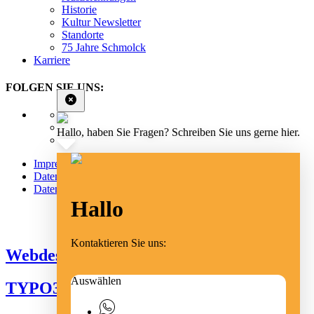
Historie
Kultur Newsletter
Standorte
75 Jahre Schmolck
Karriere
FOLGEN SIE UNS:
Hallo, haben Sie Fragen? Schreiben Sie uns gerne hier.
Impressum
Datenschutz
Datenschutz Social Media
Hallo
Cookie Einstellungen
Kontaktieren Sie uns:
Webdesign Emmendingen
Auswählen
TYPO3 Freiburg