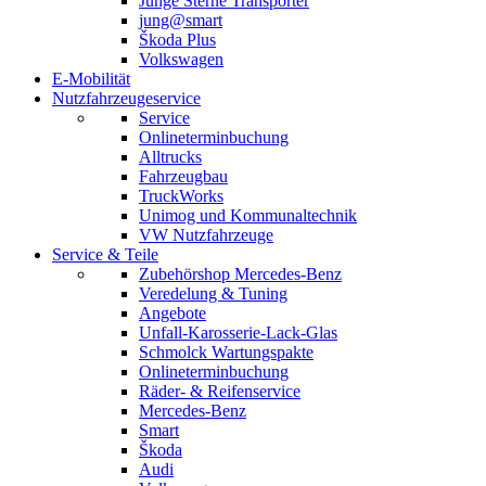
Junge Sterne Transporter
jung@smart
Škoda Plus
Volkswagen
E-Mobilität
Nutzfahrzeugeservice
Service
Onlineterminbuchung
Alltrucks
Fahrzeugbau
TruckWorks
Unimog und Kommunaltechnik
VW Nutzfahrzeuge
Service & Teile
Zubehörshop Mercedes-Benz
Veredelung & Tuning
Angebote
Unfall-Karosserie-Lack-Glas
Schmolck Wartungspakte
Onlineterminbuchung
Räder- & Reifenservice
Mercedes-Benz
Smart
Škoda
Audi