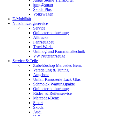
Junge Sterne Transporter
jung@smart
Škoda Plus
Volkswagen
E-Mobilität
Nutzfahrzeugeservice
Service
Onlineterminbuchung
Alltrucks
Fahrzeugbau
TruckWorks
Unimog und Kommunaltechnik
VW Nutzfahrzeuge
Service & Teile
Zubehörshop Mercedes-Benz
Veredelung & Tuning
Angebote
Unfall-Karosserie-Lack-Glas
Schmolck Wartungspakte
Onlineterminbuchung
Räder- & Reifenservice
Mercedes-Benz
Smart
Škoda
Audi