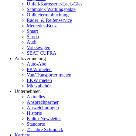
Unfall-Karosserie-Lack-Glas
Schmolck Wartungspakte
Onlineterminbuchung
Räder- & Reifenservice
Mercedes-Benz
Smart
Škoda
Audi
Volkswagen
SEAT CUPRA
Autovermietung
Auto-Abo
PKW mieten
Van/Transporter mieten
LKW mieten
Mietzubehör
Unternehmen
Aktuelles
Ansprechpartner
Auszeichnungen
Historie
Kultur Newsletter
Standorte
75 Jahre Schmolck
Karriere