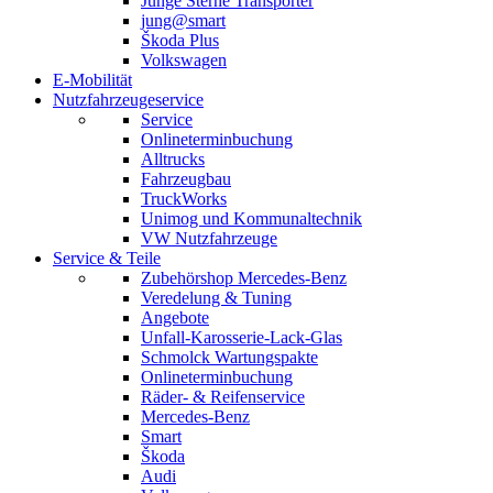
Junge Sterne Transporter
jung@smart
Škoda Plus
Volkswagen
E-Mobilität
Nutzfahrzeugeservice
Service
Onlineterminbuchung
Alltrucks
Fahrzeugbau
TruckWorks
Unimog und Kommunaltechnik
VW Nutzfahrzeuge
Service & Teile
Zubehörshop Mercedes-Benz
Veredelung & Tuning
Angebote
Unfall-Karosserie-Lack-Glas
Schmolck Wartungspakte
Onlineterminbuchung
Räder- & Reifenservice
Mercedes-Benz
Smart
Škoda
Audi