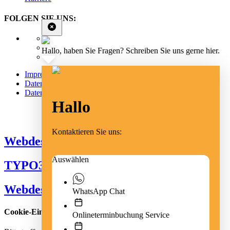
FOLGEN SIE UNS:
Hallo, haben Sie Fragen? Schreiben Sie uns gerne hier.
Impressum
Datenschutz
Datenschutz Social Media
Hallo
Cookie Einstellungen
Kontaktieren Sie uns:
Webdesign Emmendingen
Auswählen
TYPO3 Freiburg
Webdesign Freiburg
WhatsApp Chat
Cookie-Einstellungen
Onlineterminbuchung Service