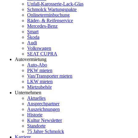
Unfall-Karosserie-Lack-Glas
Schmolck Wartungspakte
Onlineterminbuchung
Räder- & Reifenservice
Mercedes-Benz
Smart
Škoda
Audi
Volkswagen
SEAT CUPRA
Autovermietung
Auto-Abo
PKW mieten
Van/Transporter mieten
LKW mieten
Mietzubehör
Unternehmen
Aktuelles
Ansprechpartner
Auszeichnungen
Historie
Kultur Newsletter
Standorte
75 Jahre Schmolck
Karriere