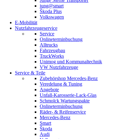
Junge Sterne Transporter
jung@smart
Škoda Plus
Volkswagen
E-Mobilität
Nutzfahrzeugeservice
Service
Onlineterminbuchung
Alltrucks
Fahrzeugbau
TruckWorks
Unimog und Kommunaltechnik
VW Nutzfahrzeuge
Service & Teile
Zubehörshop Mercedes-Benz
Veredelung & Tuning
Angebote
Unfall-Karosserie-Lack-Glas
Schmolck Wartungspakte
Onlineterminbuchung
Räder- & Reifenservice
Mercedes-Benz
Smart
Škoda
Audi