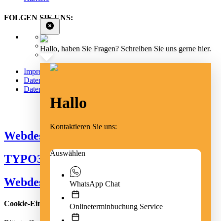
FOLGEN SIE UNS:
Hallo, haben Sie Fragen? Schreiben Sie uns gerne hier.
Impressum
Datenschutz
Datenschutz Social Media
Hallo
Cookie Einstellungen
Kontaktieren Sie uns:
Webdesign Emmendingen
Auswählen
TYPO3 Freiburg
Webdesign Freiburg
WhatsApp Chat
Cookie-Einstellungen
Onlineterminbuchung Service