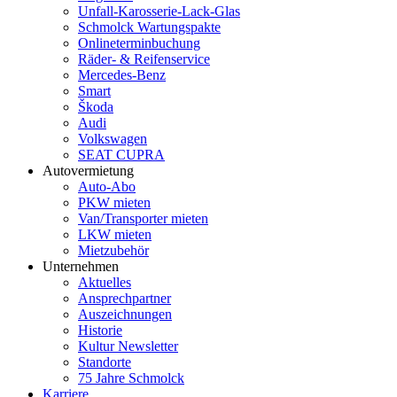
Unfall-Karosserie-Lack-Glas
Schmolck Wartungspakte
Onlineterminbuchung
Räder- & Reifenservice
Mercedes-Benz
Smart
Škoda
Audi
Volkswagen
SEAT CUPRA
Autovermietung
Auto-Abo
PKW mieten
Van/Transporter mieten
LKW mieten
Mietzubehör
Unternehmen
Aktuelles
Ansprechpartner
Auszeichnungen
Historie
Kultur Newsletter
Standorte
75 Jahre Schmolck
Karriere