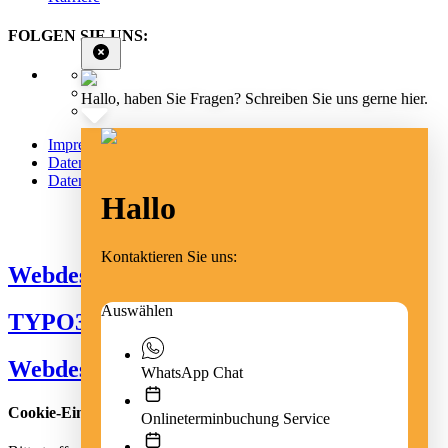
FOLGEN SIE UNS:
Hallo, haben Sie Fragen? Schreiben Sie uns gerne hier.
Impressum
Datenschutz
Datenschutz Social Media
Hallo
Cookie Einstellungen
Kontaktieren Sie uns:
Webdesign Emmendingen
Auswählen
TYPO3 Freiburg
Webdesign Freiburg
WhatsApp Chat
Cookie-Einstellungen
Onlineterminbuchung Service