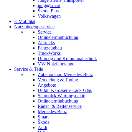
Junge Sterne Transporter
jung@smart
Škoda Plus
Volkswagen
E-Mobilität
Nutzfahrzeugeservice
Service
Onlineterminbuchung
Alltrucks
Fahrzeugbau
TruckWorks
Unimog und Kommunaltechnik
VW Nutzfahrzeuge
Service & Teile
Zubehörshop Mercedes-Benz
Veredelung & Tuning
Angebote
Unfall-Karosserie-Lack-Glas
Schmolck Wartungspakte
Onlineterminbuchung
Räder- & Reifenservice
Mercedes-Benz
Smart
Škoda
Audi