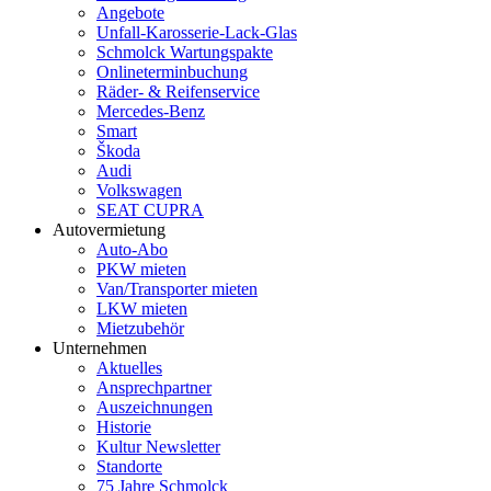
Angebote
Unfall-Karosserie-Lack-Glas
Schmolck Wartungspakte
Onlineterminbuchung
Räder- & Reifenservice
Mercedes-Benz
Smart
Škoda
Audi
Volkswagen
SEAT CUPRA
Autovermietung
Auto-Abo
PKW mieten
Van/Transporter mieten
LKW mieten
Mietzubehör
Unternehmen
Aktuelles
Ansprechpartner
Auszeichnungen
Historie
Kultur Newsletter
Standorte
75 Jahre Schmolck