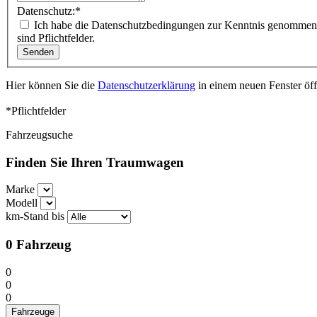
Datenschutz:
*
Ich habe die Datenschutzbedingungen zur Kenntnis genommen. Ich stimme zu, dass meine Angaben und Daten meiner Anfrage elektronisch erhoben und gespeichert werden. Mit (*) markierte Felder
sind Pflichtfelder.
Hier können Sie die
Datenschutzerklärung
in einem neuen Fenster öf
*Pflichtfelder
Fahrzeugsuche
Finden Sie Ihren Traumwagen
Marke
Modell
km-Stand bis
0
Fahrzeug
0
0
0
Fahrzeuge