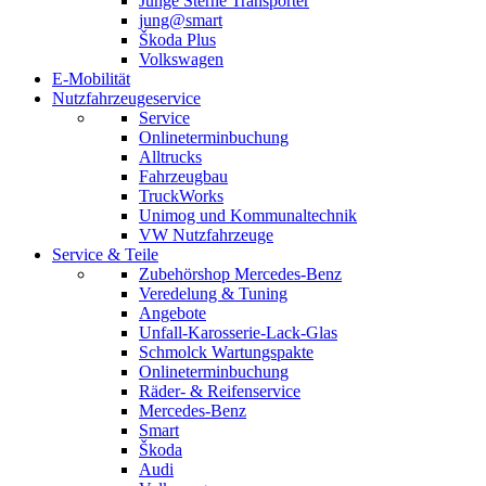
Junge Sterne Transporter
jung@smart
Škoda Plus
Volkswagen
E-Mobilität
Nutzfahrzeugeservice
Service
Onlineterminbuchung
Alltrucks
Fahrzeugbau
TruckWorks
Unimog und Kommunaltechnik
VW Nutzfahrzeuge
Service & Teile
Zubehörshop Mercedes-Benz
Veredelung & Tuning
Angebote
Unfall-Karosserie-Lack-Glas
Schmolck Wartungspakte
Onlineterminbuchung
Räder- & Reifenservice
Mercedes-Benz
Smart
Škoda
Audi