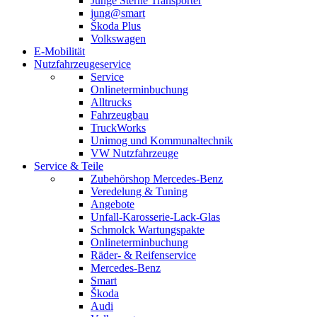
Junge Sterne Transporter
jung@smart
Škoda Plus
Volkswagen
E-Mobilität
Nutzfahrzeugeservice
Service
Onlineterminbuchung
Alltrucks
Fahrzeugbau
TruckWorks
Unimog und Kommunaltechnik
VW Nutzfahrzeuge
Service & Teile
Zubehörshop Mercedes-Benz
Veredelung & Tuning
Angebote
Unfall-Karosserie-Lack-Glas
Schmolck Wartungspakte
Onlineterminbuchung
Räder- & Reifenservice
Mercedes-Benz
Smart
Škoda
Audi